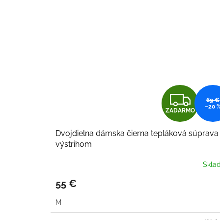
Z
69 €
–20 
ZADARMO
A
Dvojdielna dámska čierna tepláková súprava
D
výstrihom
A
Skla
R
55 €
M
M