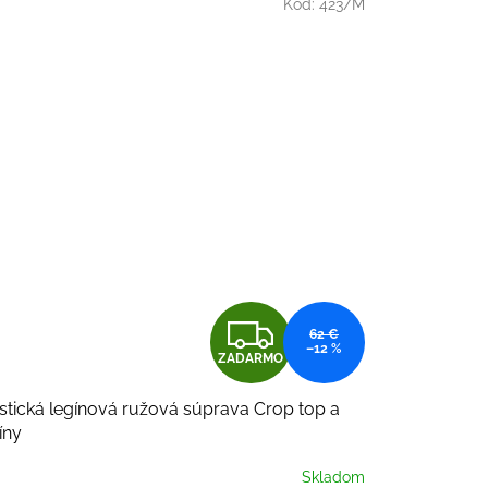
Kód:
423/M
Z
62 €
–12 %
ZADARMO
A
stická legínová ružová súprava Crop top a
D
íny
A
Skladom