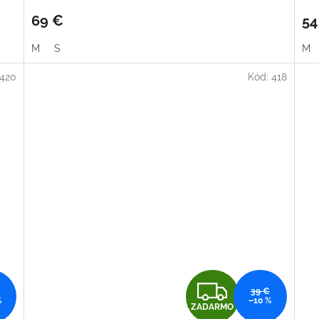
R
69 €
54
M
M
S
M
O
420
Kód:
418
Z
39 €
%
–10 %
ZADARMO