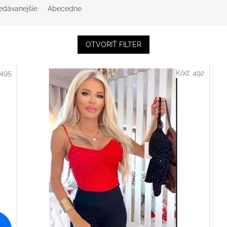
edávanejšie
Abecedne
OTVORIŤ FILTER
495
Kód:
492