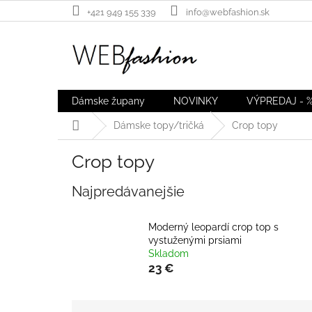
Prejsť
+421 949 155 339
info@webfashion.sk
na
obsah
Dámske župany
NOVINKY
VÝPREDAJ - 
Domov
Dámske topy/tričká
Crop topy
Crop topy
Najpredávanejšie
Moderný leopardí crop top s
vystuženými prsiami
Skladom
23 €
R