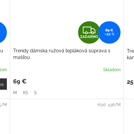
Z
89 €
–22 %
ZADARMO
A
ou
Trendy dámska ružová tepláková súprava s
Tr
D
mašľou
ka
A
dom
Skladom
R
69 €
25
ka
M
M
XS
S
O
5/M
Kód:
436/M