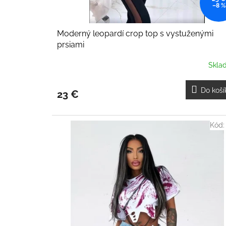
–8 %
Moderný leopardí crop top s vystuženými
prsiami
Skla
Do koší
23 €
Kód