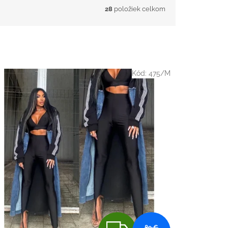
28
položiek celkom
Kód:
475/M
Z
89 €