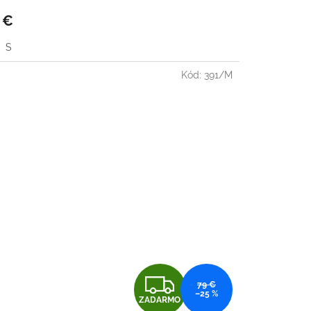
R
 €
M
S
O
Kód:
391/M
Z
79 €
–25 %
ZADARMO