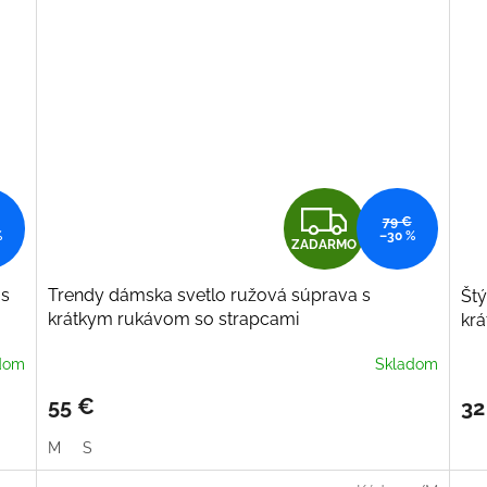
Z
79 €
%
–30 %
ZADARMO
A
 s
Trendy dámska svetlo ružová súprava s
Štý
D
krátkym rukávom so strapcami
kr
A
dom
Skladom
R
55 €
32
M
M
S