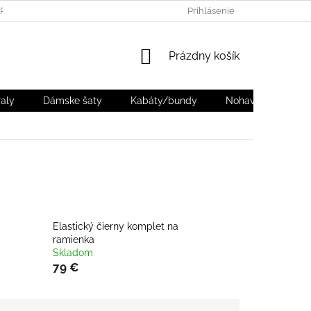
PORIADOK
PACKETA - ZÁSIELKOVŇA
Prihlásenie
DODANIE
VRÁTEN
NÁKUPNÝ
Prázdny košík
KOŠÍK
aly
Dámske šaty
Kabáty/bundy
Nohavice
Dá
Elastický čierny komplet na
ramienka
Skladom
79 €