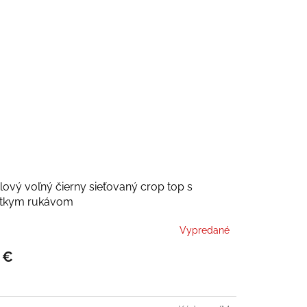
lový voľný čierny sieťovaný crop top s
átkym rukávom
Vypredané
 €