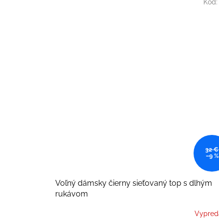
O
Kód
32 €
–9 %
Voľný dámsky čierny sieťovaný top s dlhým
rukávom
Vypred