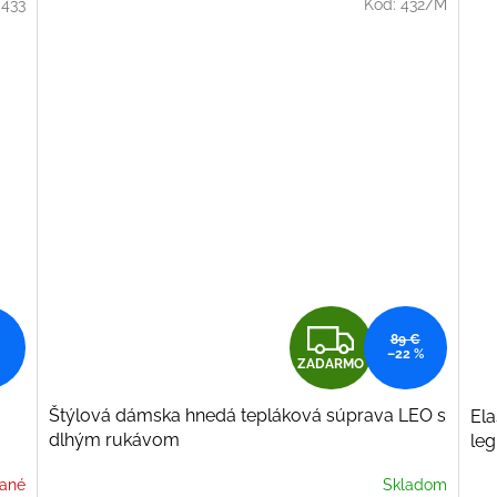
O
:
433
Kód:
432/M
Z
89 €
–22 %
ZADARMO
A
Štýlová dámska hnedá tepláková súprava LEO s
Ela
D
dlhým rukávom
leg
A
ané
Skladom