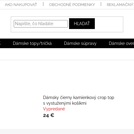
AKO NAKUPOVAŤ
OBCHODNÉ PODMIENKY
REKLAMAČNÝ 
HĽADAŤ
%
Dámske topy/tričká
Dámske súpravy
Dámske over
Dámsky čierny kamienkový crop top
s vystuženými košíkmi
Vypredané
24 €