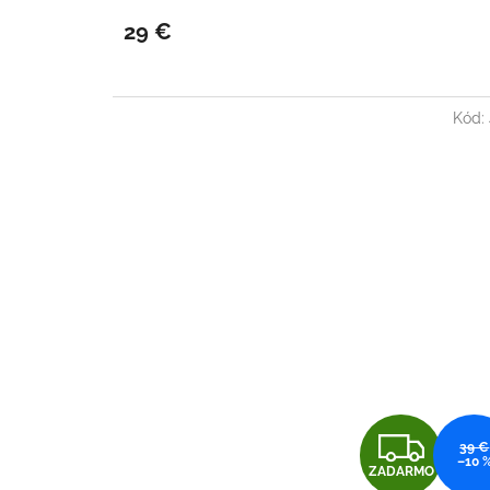
29 €
Kód:
Z
39 €
–10 
ZADARMO