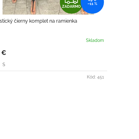
–11 %
ZADARMO
A
stický čierny komplet na ramienka
D
A
Skladom
R
 €
M
S
O
Kód:
451