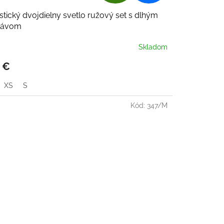
A
stický dvojdielny svetlo ružový set s dlhým
D
kávom
A
Skladom
R
 €
M
XS
S
O
Kód:
347/M