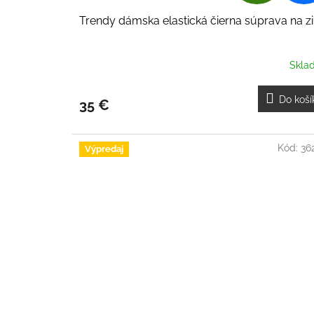
A
Trendy dámska elastická čierna súprava na z
D
A
Skla
R
Do koší
35 €
M
O
Kód:
36
Výpredaj