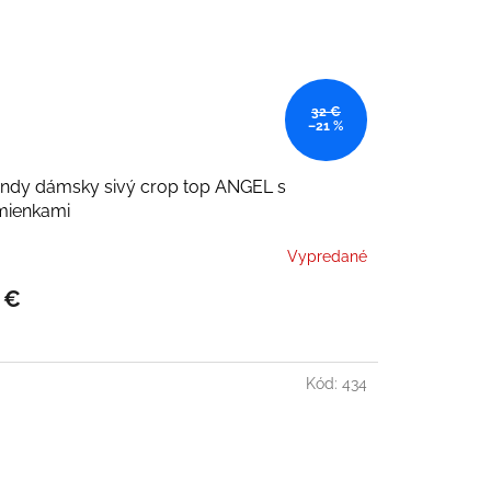
32 €
–21 %
endy dámsky sivý crop top ANGEL s
mienkami
Vypredané
 €
Kód:
434