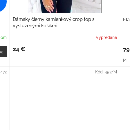
Dámsky čierny kamienkový crop top s
Ela
vystuženými košíkmi
dom
Vypredané
24 €
79
ka
M
:
472
Kód:
457/M