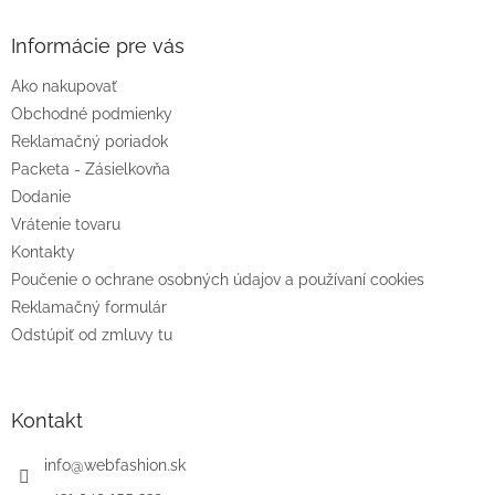
p
ä
Informácie pre vás
t
Ako nakupovať
i
e
Obchodné podmienky
Reklamačný poriadok
Packeta - Zásielkovňa
Dodanie
Vrátenie tovaru
Kontakty
Poučenie o ochrane osobných údajov a používaní cookies
Reklamačný formulár
Odstúpiť od zmluvy tu
Kontakt
info
@
webfashion.sk