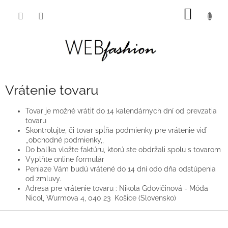
Prejsť
NÁKU
na
obsah
KOŠÍK
Vrátenie tovaru
Tovar je možné vrátiť do 14 kalendárnych dní od prevzatia
tovaru
Skontrolujte, či tovar spĺňa podmienky pre vrátenie viď
,,obchodné podmienky,,
Do balíka vložte faktúru, ktorú ste obdržali spolu s tovarom
Vyplňte online formulár
Peniaze Vám budú vrátené do 14 dní odo dňa odstúpenia
od zmluvy.
Adresa pre vrátenie tovaru : Nikola Gdovičinová - Móda
Nicol, Wurmova 4, 040 23 Košice (Slovensko)
Z
á