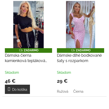
Z
Z
ZADARMO
ZADARMO
A
A
Dámska čierna
Dámske dlhé bodkované
D
D
kamienková tepláková
šaty s rozparkom
A
A
R
R
súprava s krátkym
M
M
O
O
rukávom
Skladom
Skladom
46 €
29 €
Do košíka
Ružová
Čierna