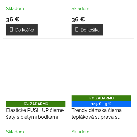
podprsenkou
vystuženými prsiami
M
M
O
O
Skladom
Skladom
36 €
36 €
Do košíka
Do košíka
Z
ZADARMO
A
Z
ZADARMO
109 €
–9 %
D
A
Elastické PUSH UP čierne
Trendy dámska čierna
A
D
R
šaty s bielymi bodkami
tepláková súprava s
A
M
R
riflovinou
O
M
O
Skladom
Skladom