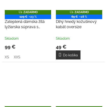
Z
Z
ZADARMO
ZADARMO
A
A
129 €
–23 %
69 €
–28 %
D
D
Zateplená dámska žltá
Dlhý hnedý kožušinový
A
A
R
R
lyžiarska súprava s
kabát oversize
M
M
kožušinou
O
O
Skladom
Skladom
99 €
49 €
Do košíka
XS
XXS