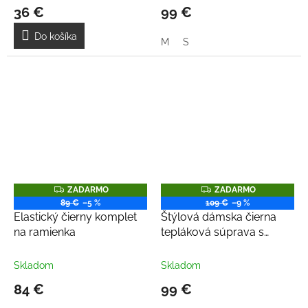
36 €
99 €
Do košíka
M
S
Z
Z
ZADARMO
ZADARMO
A
A
89 €
–5 %
109 €
–9 %
D
D
Elastický čierny komplet
Štýlová dámska čierna
A
A
R
R
na ramienka
tepláková súprava s
M
M
riflovinou
O
O
Skladom
Skladom
84 €
99 €