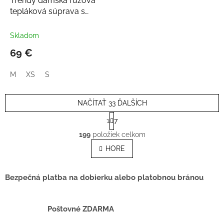
Trendy dámska ružová
A
R
tepláková súprava s
M
mašľou
O
Skladom
69 €
M
XS
S
NAČÍTAŤ 33 ĎALŠÍCH
S
1
7
t
O
r
199
položiek celkom
v
á
l
HORE
n
á
k
o
d
v
a
Bezpečná platba na dobierku alebo platobnou bránou
a
c
n
i
i
e
Poštovné ZDARMA
e
p