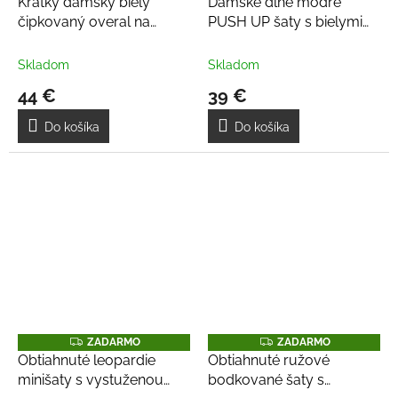
Krátky dámsky biely
Dámske dlhé modré
D
D
čipkovaný overal na
PUSH UP šaty s bielymi
A
A
R
R
ramienka
bodkami
M
M
O
O
Skladom
Skladom
44 €
39 €
Do košíka
Do košíka
Z
Z
ZADARMO
ZADARMO
A
A
Obtiahnuté leopardie
Obtiahnuté ružové
D
D
minišaty s vystuženou
bodkované šaty s
A
A
R
R