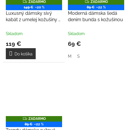
Z
Z
ZADARMO
ZADARMO
A
A
149 €
–20 %
89 €
–22 %
D
D
Luxusný dámsky sivý
Moderná dámska šedá
A
A
R
R
kabát z umelej kožušiny s
denim bunda s kožušinou
M
M
kapucňou
O
O
Skladom
Skladom
119 €
69 €
Do košíka
M
S
Z
ZADARMO
A
89 €
–22 %
D