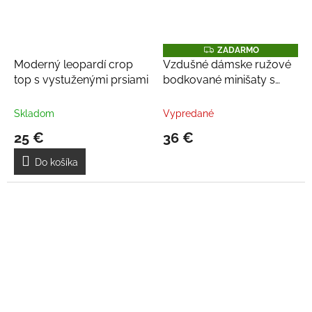
Z
ZADARMO
A
Moderný leopardí crop
Vzdušné dámske ružové
D
top s vystuženými prsiami
bodkované minišaty s
A
R
vystuženými prsiami
M
O
Skladom
Vypredané
25 €
36 €
Do košíka