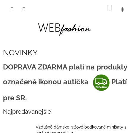
Prejsť
NÁKU
na
obsah
KOŠÍK
NOVINKY
DOPRAVA ZDARMA platí na produkty
označené ikonou autíčka
Platí
pre SR.
Najpredávanejšie
Vzdušné dámske ružové bodkované minišaty s
vystuženými prsiami