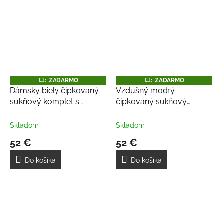
Z
Z
ZADARMO
ZADARMO
A
A
Dámsky biely čipkovaný
Vzdušný modrý
D
D
sukňový komplet s
čipkovaný sukňový
A
A
R
R
volánmi
komplet s volánmi
M
M
O
O
Skladom
Skladom
52 €
52 €
Do košíka
Do košíka