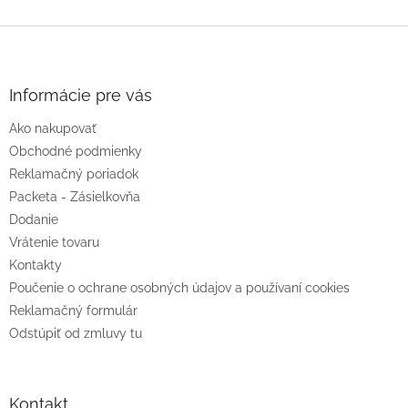
r
v
Z
k
á
y
v
p
ý
ä
Informácie pre vás
p
t
i
Ako nakupovať
i
s
e
Obchodné podmienky
u
Reklamačný poriadok
Packeta - Zásielkovňa
Dodanie
Vrátenie tovaru
Kontakty
Poučenie o ochrane osobných údajov a používaní cookies
Reklamačný formulár
Odstúpiť od zmluvy tu
Kontakt