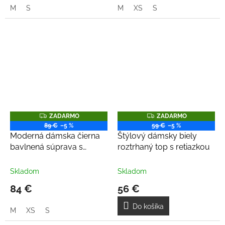
M
S
M
XS
S
Z
Z
ZADARMO
ZADARMO
A
A
89 €
–5 %
59 €
–5 %
D
D
Moderná dámska čierna
Štýlový dámsky biely
A
A
R
R
bavlnená súprava s
roztrhaný top s retiazkou
M
M
retiazkami
O
O
Skladom
Skladom
84 €
56 €
Do košíka
M
XS
S