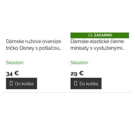
Z
ZADARMO
A
Dámske ružové oversize
Dámske elastické čierne
D
tričko Disney s potlačou
minisaty s vystuženými
A
R
Minnie Mouse
košíkmi a hlbokým
M
O
výstrihom
Skladom
Skladom
34 €
29 €
Do košíka
Do košíka