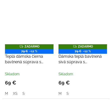
Z
Z
ZADARMO
ZADARMO
A
A
79 €
–12 %
79 €
–12 %
D
D
Teplá dámska čierna
Dámska teplá bavlnená
A
A
R
R
bavlnená súprava s
sivá súprava s
M
M
odopínateľnou kožušinou
odopínateľnou kožušinou
O
O
Skladom
Skladom
69 €
69 €
M
XS
S
M
S