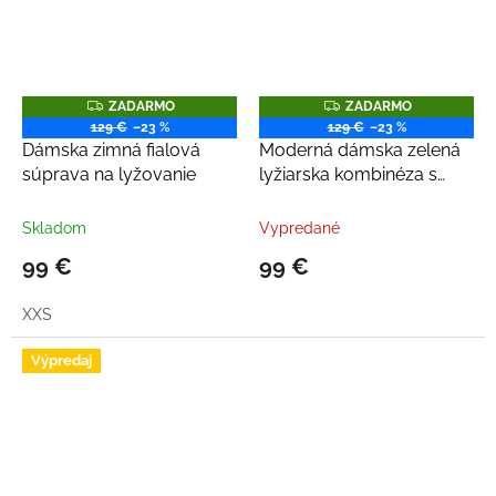
Z
Z
ZADARMO
ZADARMO
A
A
129 €
–23 %
129 €
–23 %
D
D
Dámska zimná fialová
Moderná dámska zelená
A
A
R
R
súprava na lyžovanie
lyžiarska kombinéza s
M
M
kožušinou
O
O
Skladom
Vypredané
99 €
99 €
XXS
Výpredaj