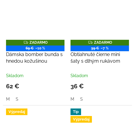
Z
Z
ZADARMO
ZADARMO
A
A
69 €
–10 %
39 €
–7 %
D
D
Dámska bomber bunda s
Obtiahnuté čierne mini
A
A
R
R
hnedou kožušinou
šaty s dlhým rukávom
M
M
O
O
Skladom
Skladom
62 €
36 €
M
S
M
S
Výpredaj
Tip
Výpredaj