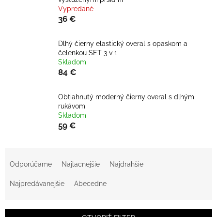
Vypredané
36 €
Dlhý čierny elastický overal s opaskom a
čelenkou SET 3 v 1
Skladom
84 €
Obtiahnutý moderný čierny overal s dlhým
rukávom
Skladom
59 €
R
a
Odporúčame
Najlacnejšie
Najdrahšie
d
e
Najpredávanejšie
Abecedne
n
i
e