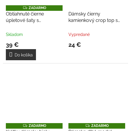
Z
ZADARMO
A
Obtiahnuté čierne
Dámsky čierny
D
úpletové šaty s
kamienkový crop top s
A
R
rozparkami
vystuženými košíkmi
M
O
Skladom
Vypredané
39 €
24 €
Do košíka
Z
Z
ZADARMO
ZADARMO
A
A