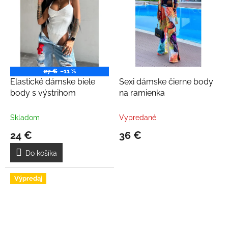
27 €
–11 %
Elastické dámske biele
Sexi dámske čierne body
body s výstrihom
na ramienka
Skladom
Vypredané
24 €
36 €
Do košíka
Výpredaj