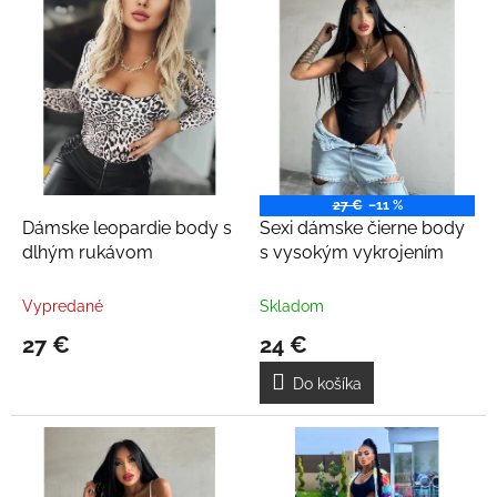
ý
d
p
u
i
k
s
t
p
o
r
v
o
d
u
27 €
–11 %
k
Dámske leopardie body s
Sexi dámske čierne body
t
dlhým rukávom
s vysokým vykrojením
o
v
Vypredané
Skladom
27 €
24 €
Do košíka