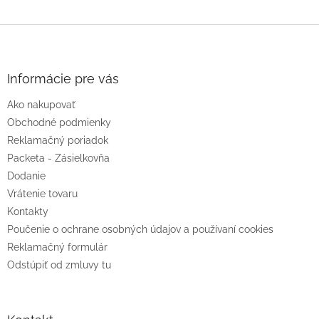
i
e
Z
p
r
á
v
p
k
ä
Informácie pre vás
y
t
v
Ako nakupovať
i
ý
e
Obchodné podmienky
p
i
Reklamačný poriadok
s
Packeta - Zásielkovňa
u
Dodanie
Vrátenie tovaru
Kontakty
Poučenie o ochrane osobných údajov a používaní cookies
Reklamačný formulár
Odstúpiť od zmluvy tu