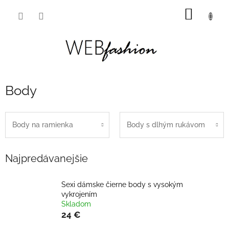
Prejsť
NÁKU
na
obsah
KOŠÍK
Body
Body na ramienka
Body s dlhým rukávom
Najpredávanejšie
Sexi dámske čierne body s vysokým
vykrojením
Skladom
24 €