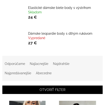
Elastické dámske biele body s výstrihom
Skladom
24 €
Dámske leopardie body s dlhým rukávom
Vypredané
27 €
R
a
Odporúčame
Najlacnejšie
Najdrahšie
d
e
Najpredávanejšie
Abecedne
n
i
e
OTVORIŤ FILTER
p
r
V
o