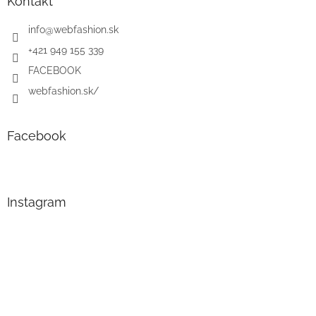
Kontakt
info
@
webfashion.sk
+421 949 155 339
FACEBOOK
webfashion.sk/
Facebook
Instagram