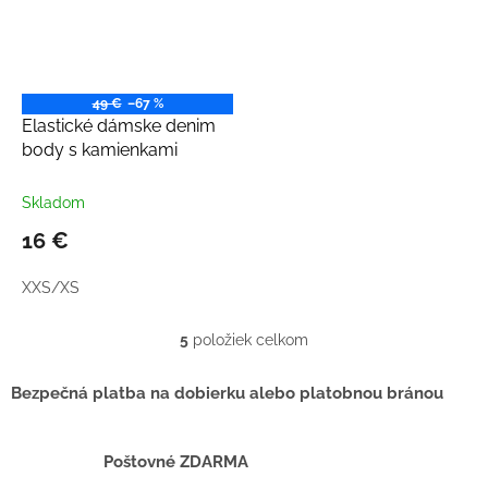
49 €
–67 %
Elastické dámske denim
body s kamienkami
Skladom
16 €
XXS/XS
5
položiek celkom
O
v
l
Bezpečná platba na dobierku alebo platobnou bránou
á
d
a
Poštovné ZDARMA
c