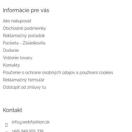
p
ä
Informácie pre vás
t
Ako nakupovať
i
e
Obchodné podmienky
Reklamačný poriadok
Packeta - Zásielkovňa
Dodanie
Vrátenie tovaru
Kontakty
Poučenie o ochrane osobných údajov a používaní cookies
Reklamačný formulár
Odstúpiť od zmluvy tu
Kontakt
info
@
webfashion.sk
+421 949 155 339