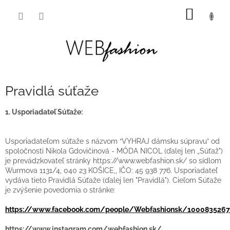
Prejsť
NÁKU
na
obsah
KOŠÍK
Pravidlá súťaže
1. Usporiadateľ Súťaže:
Usporiadateľom súťaže s názvom “VYHRAJ dámsku súpravu” od
spoločnosti Nikola Gdovičinová - MÓDA NICOL (ďalej len „Súťaž")
je prevádzkovateľ stránky https://www.webfashion.sk/ so sídlom
Wurmova 1131/4, 040 23 KOŠICE,, IČO: 45 938 776. Usporiadateľ
vydáva tieto Pravidlá Súťaže (ďalej len "Pravidlá"). Cieľom Súťaže
je zvýšenie povedomia o stránke:
https://www.facebook.com/people/Webfashionsk/100083526
https://www.instagram.com/webfashion.sk/