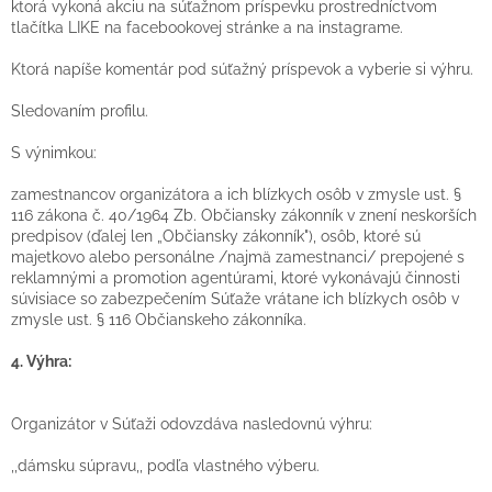
ktorá vykoná akciu na súťažnom príspevku prostredníctvom
tlačítka LIKE na facebookovej stránke a na instagrame.
Ktorá napíše komentár pod súťažný príspevok a vyberie si výhru.
Sledovaním profilu.
S výnimkou:
zamestnancov organizátora a ich blízkych osôb v zmysle ust. §
116 zákona č. 40/1964 Zb. Občiansky zákonník v znení neskorších
predpisov (ďalej len „Občiansky zákonník"), osôb, ktoré sú
majetkovo alebo personálne /najmä zamestnanci/ prepojené s
reklamnými a promotion agentúrami, ktoré vykonávajú činnosti
súvisiace so zabezpečením Súťaže vrátane ich blízkych osôb v
zmysle ust. § 116 Občianskeho zákonníka.
4. Výhra:
Organizátor v Súťaži odovzdáva nasledovnú výhru:
,,dámsku súpravu,, podľa vlastného výberu.