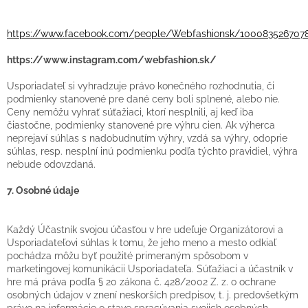
https://www.facebook.com/people/Webfashionsk/100083526707
https://www.instagram.com/webfashion.sk/
Usporiadateľ si vyhradzuje právo konečného rozhodnutia, či
podmienky stanovené pre dané ceny boli splnené, alebo nie.
Ceny nemôžu vyhrať súťažiaci, ktorí nesplnili, aj keď iba
čiastočne, podmienky stanovené pre výhru cien. Ak výherca
neprejaví súhlas s nadobudnutím výhry, vzdá sa výhry, odoprie
súhlas, resp. nesplní inú podmienku podľa týchto pravidiel, výhra
nebude odovzdaná.
7. Osobné údaje
Každý Účastník svojou účasťou v hre udeľuje Organizátorovi a
Usporiadateľovi súhlas k tomu, že jeho meno a mesto odkiaľ
pochádza môžu byť použité primeraným spôsobom v
marketingovej komunikácii Usporiadateľa. Súťažiaci a účastník v
hre má práva podľa § 20 zákona č. 428/2002 Z. z. o ochrane
osobných údajov v znení neskorších predpisov, t. j. predovšetkým
právo na informácie o stave spracúvania svojich osobných