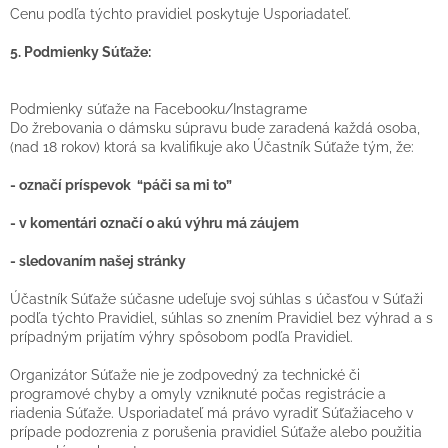
Cenu podľa týchto pravidiel poskytuje Usporiadateľ.
5. Podmienky Súťaže:
Podmienky súťaže na Facebooku/Instagrame
Do žrebovania o dámsku súpravu bude zaradená každá osoba,
(nad 18 rokov) ktorá sa kvalifikuje ako Účastník Súťaže tým, že:
- označí príspevok “páči sa mi to”
- v komentári označí o akú výhru má záujem
- sledovaním našej stránky
Účastník Súťaže súčasne udeľuje svoj súhlas s účasťou v Súťaži
podľa týchto Pravidiel, súhlas so znením Pravidiel bez výhrad a s
prípadným prijatím výhry spôsobom podľa Pravidiel.
Organizátor Súťaže nie je zodpovedný za technické či
programové chyby a omyly vzniknuté počas registrácie a
riadenia Súťaže. Usporiadateľ má právo vyradiť Súťažiaceho v
prípade podozrenia z porušenia pravidiel Súťaže alebo použitia