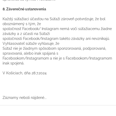
8. Záverečné ustanovenia
Každý súťažiaci účasťou na Súťaži zároveň potvrdzuje, že bol
oboznámený s tým, že
spoločnosť Facebook/ Instagram nemá voči súťažiacemu žiadne
záväzky a z účasti na Súťaži
spoločnosti Facebook/Instagram takéto záväzky ani nevznikajú.
Vyhlasovateľ súťaže vyhlasuje, že
Súťaž nie je žiadnym spôsobom sponzorovaná, podporovaná,
spravovaná, alebo inak spájaná s
Facebookom/Instagramom a nie je s Facebookom/Instagramom
inak spojená.
V Košiciach, dňa 28.7.2024
Záznamy neboli nájdené...
Z
á