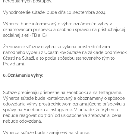
neregulárnych postupov.
Vyhodnotenie súťaže, bude dňa 16 .septembra 2024.
Výherca bude informovaný o výhre oznámením výhry v
oznamovacom príspevku a osobnou správou na prislúchajúcej
sociálnej sieti (FB a IG)
Žrebovanie víťazov o výhru sa vykoná prostredníctvom
náhodného výberu z Účastníkov Súťaže na základe podmienok
účasti na Súťaži, a to podľa spôsobu stanoveného týmito
Pravidlami.
6. Oznámenie výhry:
Súťaže prebiehajú priebežne na Facebooku a na Instagrame.
Výherca súťaže bude kontaktovaný a oboznámený o spôsobe
odovzdania výhry prostredníctvom oznamujúceho príspevku a
správy na Facebooku a instagrame. V prípade, že Výherca
nebude reagovať do 7 dní od uskutočnenia žrebovania, cena
nebude odovzdaná.
Výherca súťaže bude zverejnený na stránke: