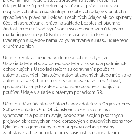
údajov, ktoré sú predmetom spracúvania, právo na opravu
nesprávnych alebo neaktuálnych osobných údajov v priebehu
spracúvania, právo na likvidáciu osobných údajov, ak bol splnený
účel ich spracúvania, právo na základe bezplatnej písomnej
žiadosti namietať voči využívaniu svojich osobných údajov na
marketingové účely. Odvolanie súhlasu voči jednému z
uvedených subjektov nemá vplyv na trvanie súhlasu udeleného
druhému z nich.
Účastník Súťaže berie na vedomie a súhlasí s tým, že
Usporiadateľ alebo sprostredkovatelia v rozsahu a podmienok
dohodnutých s Usporiadateľom sú oprávnení s použitím
automatizovaných, čiastočne automatizovaných alebo iných ako
automatizovaných prostriedkov spracúvania zhromažďovať,
spracúvať (v zmysle Zákona o ochrane osobných údajov) a
používať Údaje v súlade s právnym poriadkom SR.
Účastník dáva účasťou v Súťaži Usporiadateľovi a Organizátorovi
Súťaže v súlade s § 12 Občianskeho zákonníka súhlas s
vyhotovením a použitím svojej podobizne, svojich písomných
prejavov, obrazových snímok, obrazových a zvukových záznamov
týkajúcich sa jeho osoby alebo prejavov osobnej povahy
zaobstaraných usporiadateľom v súvislosti s usporiadaním