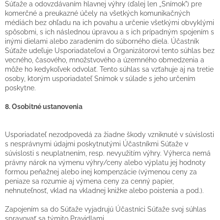
Súťaže a odovzdávaním hlavnej výhry (ďalej len „Snímok") pre
komerčné a preukazné účely na všetkých komunikačných
médiách bez ohľadu na ich povahu a určenie všetkými obvyklými
spôsobmi, s ich následnou úpravou a s ich prípadným spojením s
inými dielami alebo zaradením do súborného diela. Účastník
Súťaže udeľuje Usporiadateľovi a Organizátorovi tento súhlas bez
vecného, časového, množstvového a územného obmedzenia a
môže ho kedykoľvek odvolať. Tento súhlas sa vzťahuje aj na tretie
osoby, ktorým usporiadateľ Snímok v súlade s jeho určením
poskytne.
8. Osobitné ustanovenia
Usporiadateľ nezodpovedá za žiadne škody vzniknuté v súvislosti
s nesprávnymi údajmi poskytnutými Účastníkmi Súťaže v
súvislosti s neuplatnením, resp. nevyužitím výhry. Výherca nemá
právny nárok na výmenu výhry/ceny alebo výplatu jej hodnoty
formou peňažnej alebo inej kompenzácie (výmenou ceny za
peniaze sa rozumie aj výmena ceny za cenný papier,
nehnuteľnosť, vklad na vkladnej knižke alebo poistenia a pod.).
Zapojením sa do Súťaže vyjadrujú Účastníci Súťaže svoj súhlas
spravovať sa týmito Pravidlami.