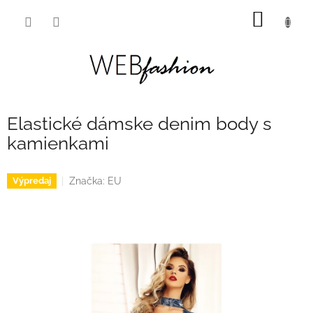
Prejsť
NÁKU
na
obsah
KOŠÍK
Elastické dámske denim body s
kamienkami
Značka:
EU
Výpredaj