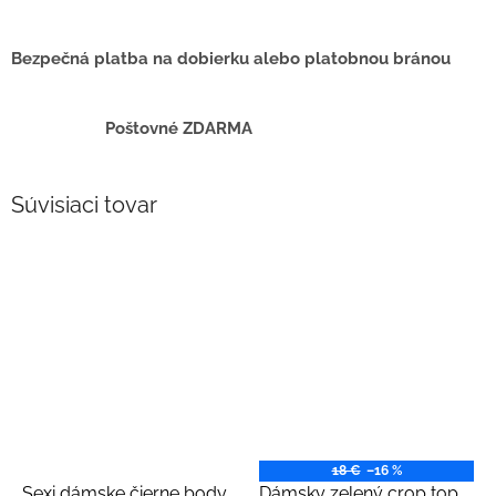
Bezpečná platba na dobierku alebo platobnou bránou
Poštovné ZDARMA
Súvisiaci tovar
18 €
–16 %
Sexi dámske čierne body
Dámsky zelený crop top