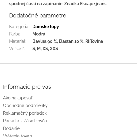
spodnej časti na zapínanie. Značka Escape jeans.
Dodatočné parametre
Kategória
:
Dámske topy
Farba
:
Modrá
Materiál
:
Bavlna 90 %, Elastan 10 %, Rifľovina
Veľkosť
:
S, M, XS, XXS
Z
á
p
ä
Informácie pre vás
t
Ako nakupovať
i
e
Obchodné podmienky
Reklamačný poriadok
Packeta - Zásielkovňa
Dodanie
Vrátenie tovaru