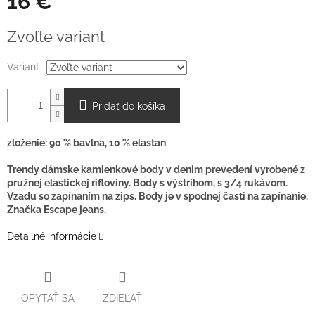
16 €
Jednotková
Zvoľte variant
cena:
Variant
Pridať do košíka
zloženie: 90 % bavlna, 10 % elastan
Trendy dámske kamienkové body v denim prevedení vyrobené z
pružnej elastickej rifloviny. Body s výstrihom, s 3/4 rukávom.
Vzadu so zapínaním na zips. Body je v spodnej časti na zapínanie.
Značka Escape jeans.
Detailné informácie
OPÝTAŤ SA
ZDIEĽAŤ