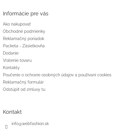
á
p
ä
Informácie pre vás
t
Ako nakupovať
i
e
Obchodné podmienky
Reklamačný poriadok
Packeta - Zásielkovňa
Dodanie
Vrátenie tovaru
Kontakty
Poučenie o ochrane osobných údajov a používaní cookies
Reklamačný formulár
Odstúpiť od zmluvy tu
Kontakt
info
@
webfashion.sk