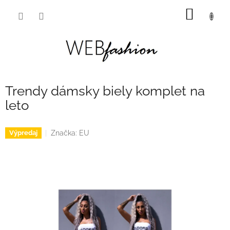
Prejsť
NÁKU
na
obsah
KOŠÍK
Trendy dámsky biely komplet na
leto
Značka:
EU
Výpredaj