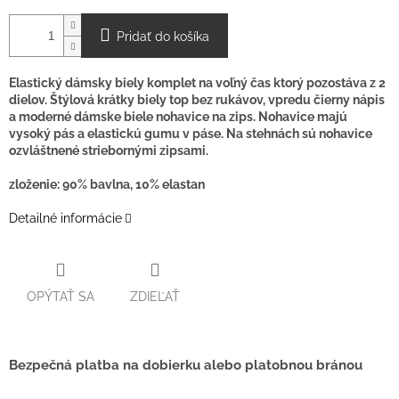
O
Pridať do košíka
Elastický dámsky biely komplet na voľný čas ktorý pozostáva z 2
dielov. Štýlová krátky biely top bez rukávov, vpredu čierny nápis
a moderné dámske biele nohavice na zips. Nohavice majú
vysoký pás a elastickú gumu v páse. Na stehnách sú nohavice
ozvláštnené striebornými zipsami.
zloženie: 90% bavlna, 10% elastan
Detailné informácie
OPÝTAŤ SA
ZDIEĽAŤ
Bezpečná platba na dobierku alebo platobnou bránou