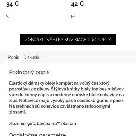
34 €
42 €
S
M
ZOBRAZIŤ VŠETKY SÚVISIACE PRODUKTY
Popis
Diskusia
Podrobný popis
Elastický dámsky biely komplet na voľný čas ktorý
pozostáva z 2 dielov. Štýlová krátky biely top bez rukávov,
vpredu čierny nápis a moderné dámske biele nohavice na
zips. Nohavice majú vysoký pás a elastickú gumu v páse.
Na stehnách sú nohavice ozvláštnené striebornými
zipsami.
zloženie: 90% bavlna, 10% elastan
Dodatočné parametre