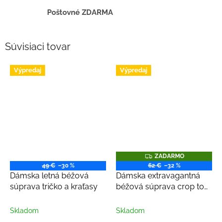
Poštovné ZDARMA
Súvisiaci tovar
Výpredaj
Výpredaj
Z
ZADARMO
A
49 €
–30 %
62 €
–32 %
D
Dámska letná béžová
Dámska extravagantná
A
R
súprava tričko a kraťasy
béžová súprava crop top
M
a legíny
O
Skladom
Skladom