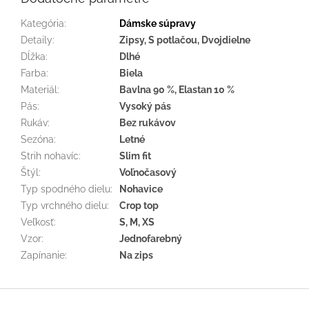
Kategória
:
Dámske súpravy
Detaily
:
Zipsy, S potlačou, Dvojdielne
Dĺžka
:
Dlhé
Farba
:
Biela
Materiál
:
Bavlna 90 %, Elastan 10 %
Pás
:
Vysoký pás
Rukáv
:
Bez rukávov
Sezóna
:
Letné
Strih nohavíc
:
Slim fit
Štýl
:
Voľnočasový
Typ spodného dielu
:
Nohavice
Typ vrchného dielu
:
Crop top
Veľkosť
:
S, M, XS
Vzor
:
Jednofarebný
Zapínanie
:
Na zips
Z