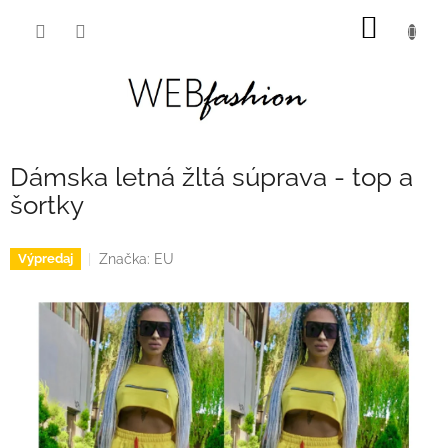
Prejsť
NÁKU
na
obsah
KOŠÍK
Dámska letná žltá súprava - top a
šortky
Značka:
EU
Výpredaj