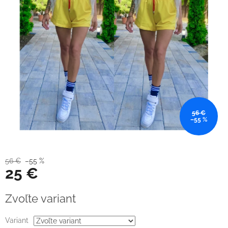
56 €
–55 %
56 €
–55 %
25 €
Jednotková
Zvoľte variant
cena:
Variant