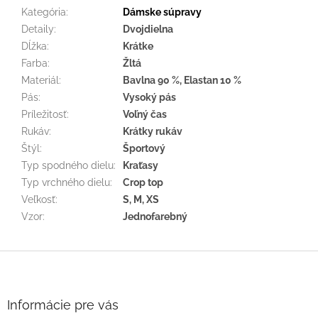
Kategória
:
Dámske súpravy
Detaily
:
Dvojdielna
Dĺžka
:
Krátke
Farba
:
Žltá
Materiál
:
Bavlna 90 %, Elastan 10 %
Pás
:
Vysoký pás
Príležitosť
:
Voľný čas
Rukáv
:
Krátky rukáv
Štýl
:
Športový
Typ spodného dielu
:
Kraťasy
Typ vrchného dielu
:
Crop top
Veľkosť
:
S, M, XS
Vzor
:
Jednofarebný
Z
á
p
ä
Informácie pre vás