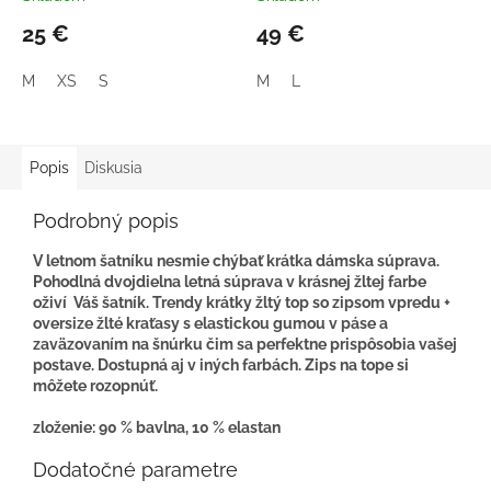
25 €
49 €
M
XS
S
M
L
Popis
Diskusia
Podrobný popis
V letnom šatníku nesmie chýbať krátka dámska súprava.
Pohodlná dvojdielna letná súprava v krásnej žltej farbe
oživí Váš šatník. Trendy krátky žltý top so zipsom vpredu +
oversize žlté kraťasy s elastickou gumou v páse a
zaväzovaním na šnúrku čim sa perfektne prispôsobia vašej
postave. Dostupná aj v iných farbách. Zips na tope si
môžete rozopnúť.
zloženie: 90 % bavlna, 10 % elastan
Dodatočné parametre