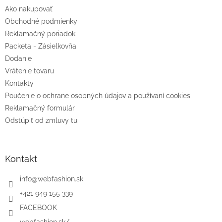
t
Ako nakupovať
i
e
Obchodné podmienky
Reklamačný poriadok
Packeta - Zásielkovňa
Dodanie
Vrátenie tovaru
Kontakty
Poučenie o ochrane osobných údajov a používaní cookies
Reklamačný formulár
Odstúpiť od zmluvy tu
Kontakt
info
@
webfashion.sk
+421 949 155 339
FACEBOOK