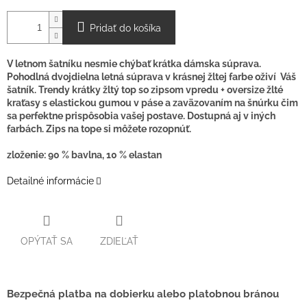
Pridať do košíka
V letnom šatníku nesmie chýbať krátka dámska súprava.
Pohodlná dvojdielna letná súprava v krásnej žltej farbe oživí Váš
šatník. Trendy krátky žltý top so zipsom vpredu + oversize žlté
kraťasy s elastickou gumou v páse a zaväzovaním na šnúrku čim
sa perfektne prispôsobia vašej postave. Dostupná aj v iných
farbách. Zips na tope si môžete rozopnúť.
zloženie: 90 % bavlna, 10 % elastan
Detailné informácie
OPÝTAŤ SA
ZDIEĽAŤ
Bezpečná platba na dobierku alebo platobnou bránou