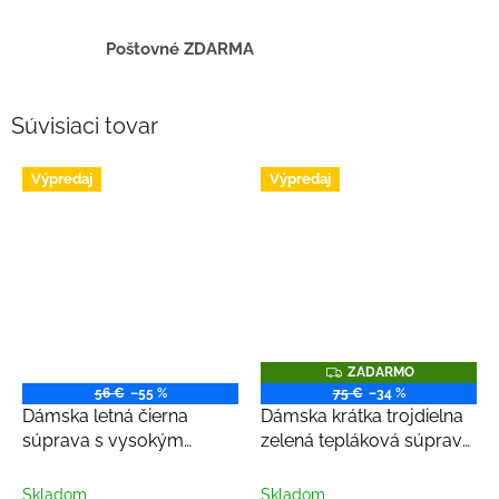
Poštovné ZDARMA
Súvisiaci tovar
Výpredaj
Výpredaj
Z
ZADARMO
A
56 €
–55 %
75 €
–34 %
D
Dámska letná čierna
Dámska krátka trojdielna
A
R
súprava s vysokým
zelená tepláková súprava
M
pásom - top a kraťasy
- top, kraťasy a bunda
O
Skladom
Skladom