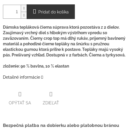
O
Pridať do košíka
Dámska tepláková čierna súprava ktorá pozostáva z 2 dielov.
Zaujímavý vrchný diel s hlbokým výstrihom vpredu so
zaväzovaním. Čierny crop top má dlhý rukáv, príjemný bavlnený
materiál a pohodlné čierne tepláky na šnúrku s pružnou
elastickou gumou ktorá priľne k postave. Tepláky majú vysoký
pás. Prešívaný vzhľad. Dostupná v 2 farbách. Čierna a tyrkysová.
zloženie: 90 % bavlna, 10 % elastan
Detailné informácie
OPÝTAŤ SA
ZDIEĽAŤ
Bezpečná platba na dobierku alebo platobnou bránou