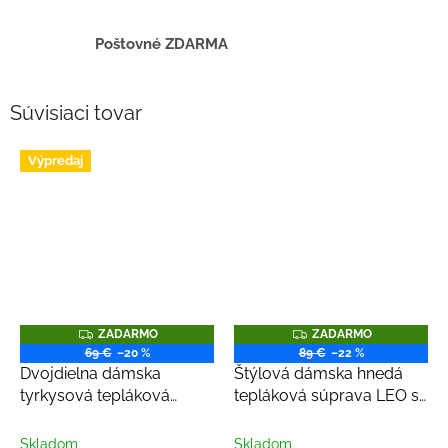
Poštovné ZDARMA
Súvisiaci tovar
Výpredaj
Z
Z
ZADARMO
ZADARMO
A
A
69 €
–20 %
89 €
–22 %
D
D
Dvojdielna dámska
Štýlová dámska hnedá
A
A
R
R
tyrkysová tepláková
tepláková súprava LEO s
M
M
súprava s dlhým
dlhým rukávom
O
O
rukávom
Skladom
Skladom