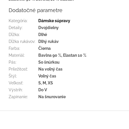
Dodatočné parametre
Kategória
:
Dámske súpravy
Detaily
:
Dvojdielny
Dĺžka
:
Dlhé
Dĺžka rukávov
:
Dlhý rukáv
Farba
:
Čierna
Materiál
:
Bavlna 90 %, Elastan 10 %
Pás
:
So šnúrkou
Príležitosť
:
Na voľný čas
Štýl
:
Voľný čas
Veľkosť
:
S, M, XS
Výstrih
:
Do V
Zapínanie
:
Na šnurovanie
Z
á
p