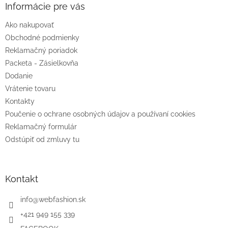
ä
Informácie pre vás
t
Ako nakupovať
i
e
Obchodné podmienky
Reklamačný poriadok
Packeta - Zásielkovňa
Dodanie
Vrátenie tovaru
Kontakty
Poučenie o ochrane osobných údajov a používaní cookies
Reklamačný formulár
Odstúpiť od zmluvy tu
Kontakt
info
@
webfashion.sk
+421 949 155 339