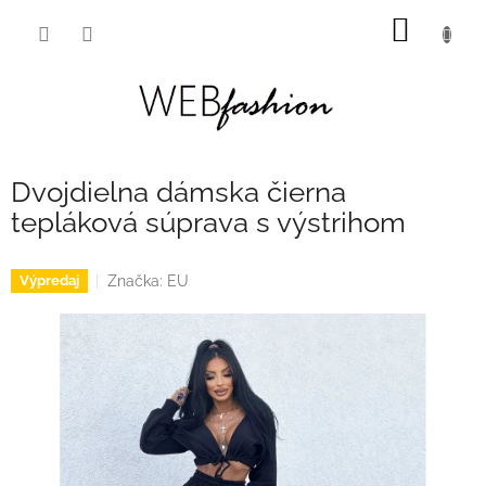
Prejsť
NÁKU
na
obsah
KOŠÍK
Dvojdielna dámska čierna
tepláková súprava s výstrihom
Značka:
EU
Výpredaj