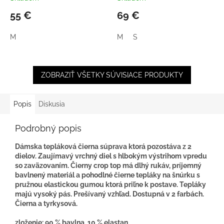
55 €
69 €
M
M
S
ZOBRAZIŤ VŠETKY SÚVISIACE PRODUKTY
Popis
Diskusia
Podrobný popis
Dámska tepláková čierna súprava ktorá pozostáva z 2
dielov. Zaujímavý vrchný diel s hlbokým výstrihom vpredu
so zaväzovaním. Čierny crop top má dlhý rukáv, príjemný
bavlnený materiál a pohodlné čierne tepláky na šnúrku s
pružnou elastickou gumou ktorá priľne k postave. Tepláky
majú vysoký pás. Prešívaný vzhľad. Dostupná v 2 farbách.
Čierna a tyrkysová.
zloženie: 90 % bavlna, 10 % elastan