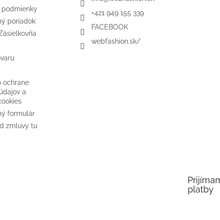
 podmienky
+421 949 155 339
ý poriadok
FACEBOOK
Zásielkovňa
webfashion.sk/
ovaru
o ochrane
údajov a
cookies
ý formulár
d zmluvy tu
Prijíma
platby