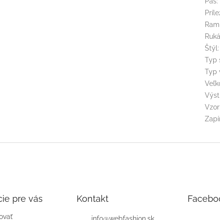
Pás
:
Príle
Ram
Ruk
Štýl
:
Typ 
Typ 
Veľk
Výst
Vzor
Zapí
ie pre vás
Kontakt
Facebo
ovať
info
@
webfashion.sk