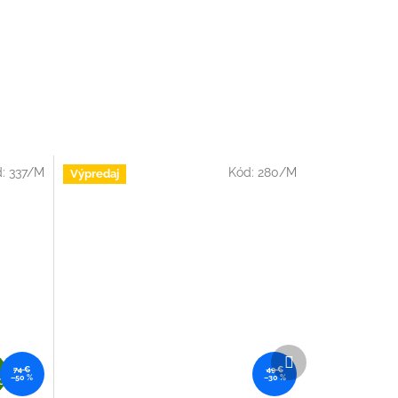
d:
337/M
Kód:
280/M
Výpredaj
Ďalší
Z
produkt
74 €
49 €
–50 %
–30 %
A
O