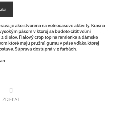
šíka
rava je ako stvorená na voľnočasové aktivity. Krásna
vysokým pásom v ktorej sa budete cítiť veľmi
2 dielov. Fialový crop top na ramienka a dámske
som ktoré majú pružnú gumu v páse vďaka ktorej
ostave. Súprava dostupná v 2 farbách.
tan
ZDIEĽAŤ