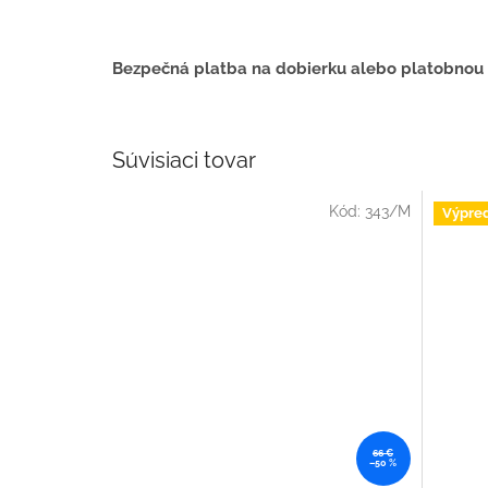
Bezpečná platba na dobierku alebo platobnou
Súvisiaci tovar
Kód:
343/M
Výpred
66 €
–50 %