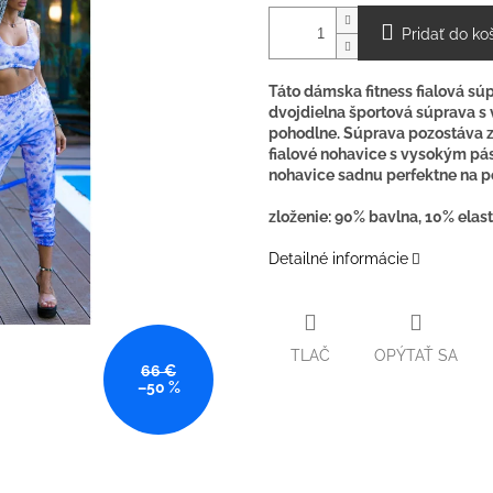
Pridať do ko
Táto dámska fitness fialová súp
dvojdielna športová súprava s 
pohodlne. Súprava pozostáva z 
fialové nohavice s vysokým pá
nohavice sadnu perfektne na p
zloženie: 90% bavlna, 10% elas
Detailné informácie
TLAČ
OPÝTAŤ SA
66 €
–50 %