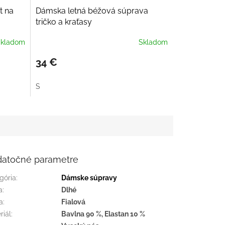
D
t na
Dámska letná béžová súprava
A
tričko a kraťasy
R
M
kladom
Skladom
O
34 €
S
atočné parametre
gória
:
Dámske súpravy
a
:
Dlhé
a
:
Fialová
riál
:
Bavlna 90 %, Elastan 10 %