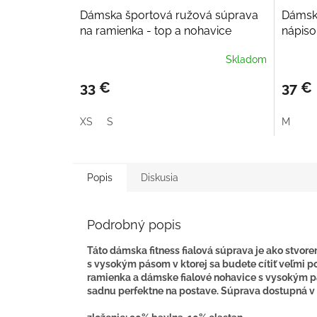
Dámska športová ružová súprava
Dámska
na ramienka - top a nohavice
nápis
Skladom
33 €
37 €
XS
S
M
Popis
Diskusia
Podrobný popis
Táto dámska fitness fialová súprava je ako stvore
s vysokým pásom v ktorej sa budete cítiť veľmi po
ramienka a dámske fialové nohavice s vysokým 
sadnu perfektne na postave. Súprava dostupná v 