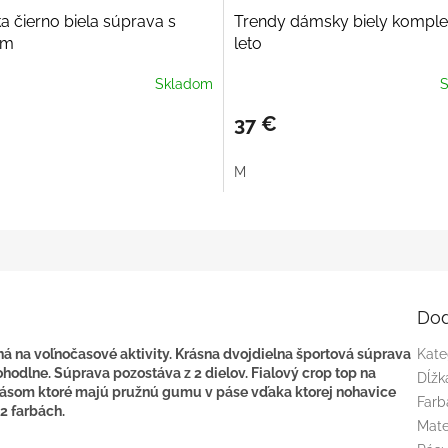
D
 čierno biela súprava s
Trendy dámsky biely komple
A
om
leto
R
M
Skladom
S
O
37 €
M
Dod
ná na voľnočasové aktivity. Krásna dvojdielna športová súprava
Kate
hodlne. Súprava pozostáva z 2 dielov. Fialový crop top na
Dĺžk
pásom ktoré majú pružnú gumu v páse vďaka ktorej nohavice
Farb
2 farbách.
Mate