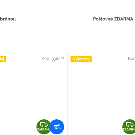
 bránou
Poštovné ZDARMA
Kód:
338/M
Kó
aj
Výpredaj
Z
74 €
–50 %
A
ZADARMO
ZADARM