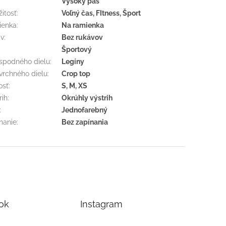
Vysoký pás
žitosť
:
Voľný čas, FItness, Šport
ienka
:
Na ramienka
áv
:
Bez rukávov
Športový
spodného dielu
:
Legíny
vrchného dielu
:
Crop top
osť
:
S, M, XS
rih
:
Okrúhly výstrih
:
Jednofarebný
nanie
:
Bez zapínania
ok
Instagram