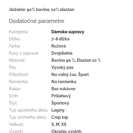
zloženie: 90% bavlna, 10% elastan
Dodatočné parametre
Kategória
:
Dámske súpravy
Dĺžka
:
7-8 dĺžka
Farba
:
Ružová
Kusy v súprave
:
Dvojdielná
Materiál
:
Bavlna 90 %, Elastan 10 %
Pás
:
Vysoký pás
Príležitosť
:
Na voľný čas, Šport
Ramienka
:
Na ramienka
Rukáv
:
Bez rukávov
Strih
:
Priliehavý
Štýl
:
Športový
Typ spodného dielu
:
Legíny
Typ vrchného dielu
:
Crop top
Veľkosť
:
S, M, XS
Výstrih
:
Okrúhly výstrih