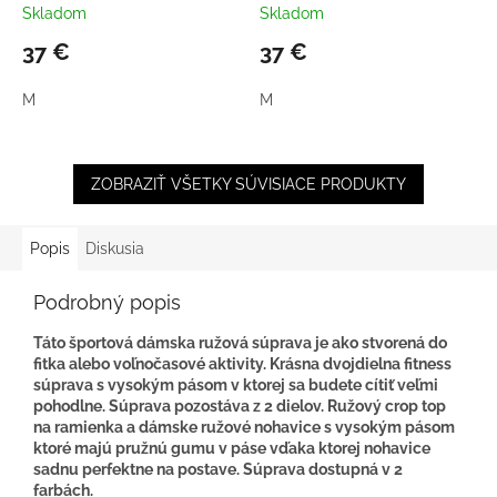
Skladom
Skladom
37 €
37 €
M
M
ZOBRAZIŤ VŠETKY SÚVISIACE PRODUKTY
Popis
Diskusia
Podrobný popis
Táto športová dámska ružová súprava je ako stvorená do
fitka alebo voľnočasové aktivity. Krásna dvojdielna fitness
súprava s vysokým pásom v ktorej sa budete cítiť veľmi
pohodlne. Súprava pozostáva z 2 dielov. Ružový crop top
na ramienka a dámske ružové nohavice s vysokým pásom
ktoré majú pružnú gumu v páse vďaka ktorej nohavice
sadnu perfektne na postave. Súprava dostupná v 2
farbách.