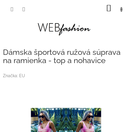
Prejsť
NÁKU
na
obsah
KOŠÍK
Dámska športová ružová súprava
na ramienka - top a nohavice
Značka:
EU