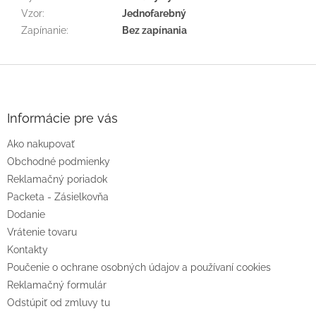
Vzor
:
Jednofarebný
Zapínanie
:
Bez zapínania
Z
á
p
ä
Informácie pre vás
t
Ako nakupovať
i
e
Obchodné podmienky
Reklamačný poriadok
Packeta - Zásielkovňa
Dodanie
Vrátenie tovaru
Kontakty
Poučenie o ochrane osobných údajov a používaní cookies
Reklamačný formulár
Odstúpiť od zmluvy tu