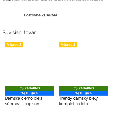
Poštovné ZDARMA
Súvisiaci tovar
Výpredaj
Výpredaj
Z
Z
ZADARMO
ZADARMO
A
A
74 €
–50 %
74 €
–50 %
D
D
Dámska čierno biela
Trendy dámsky biely
A
A
R
R
súprava s nápisom
komplet na leto
M
M
O
O