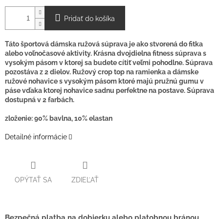
Pridať do košíka
Táto športová dámska ružová súprava je ako stvorená do fitka
alebo voľnočasové aktivity. Krásna dvojdielna fitness súprava s
vysokým pásom v ktorej sa budete cítiť veľmi pohodlne. Súprava
pozostáva z 2 dielov. Ružový crop top na ramienka a dámske
ružové nohavice s vysokým pásom ktoré majú pružnú gumu v
páse vďaka ktorej nohavice sadnu perfektne na postave. Súprava
dostupná v 2 farbách.
zloženie: 90% bavlna, 10% elastan
Detailné informácie
OPÝTAŤ SA
ZDIEĽAŤ
Bezpečná platba na dobierku alebo platobnou bránou