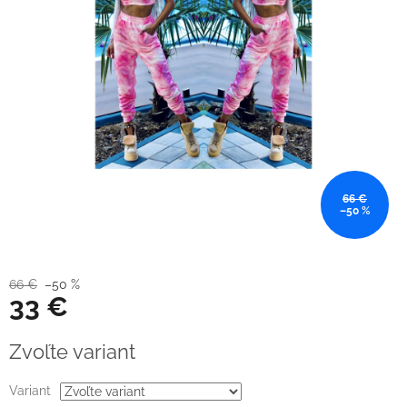
66 €
–50 %
66 €
–50 %
33 €
Jednotková
Zvoľte variant
cena:
Variant