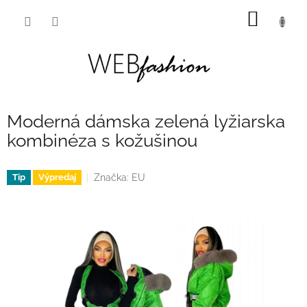
Prejsť
NÁKU
na
obsah
KOŠÍK
Moderná dámska zelená lyžiarska
kombinéza s kožušinou
Značka:
EU
Tip
Výpredaj