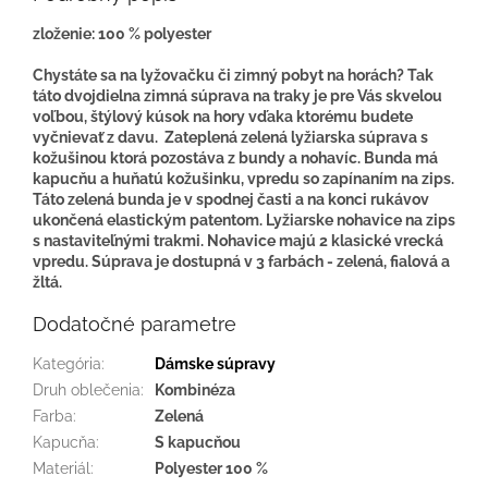
zloženie: 100 % polyester
Chystáte sa na lyžovačku či zimný pobyt na horách? Tak
táto dvojdielna zimná súprava na traky je pre Vás skvelou
voľbou, štýlový kúsok na hory vďaka ktorému budete
vyčnievať z davu. Zateplená zelená lyžiarska súprava s
kožušinou ktorá pozostáva z bundy a nohavíc. Bunda má
kapucňu a huňatú kožušinku, vpredu so zapínaním na zips.
Táto zelená bunda je v spodnej časti a na konci rukávov
ukončená elastickým patentom. Lyžiarske nohavice na zips
s nastaviteľnými trakmi. Nohavice majú 2 klasické vrecká
vpredu. Súprava je dostupná v 3 farbách - zelená, fialová a
žltá.
Dodatočné parametre
Kategória
:
Dámske súpravy
Druh oblečenia
:
Kombinéza
Farba
:
Zelená
Kapucňa
:
S kapucňou
Materiál
:
Polyester 100 %