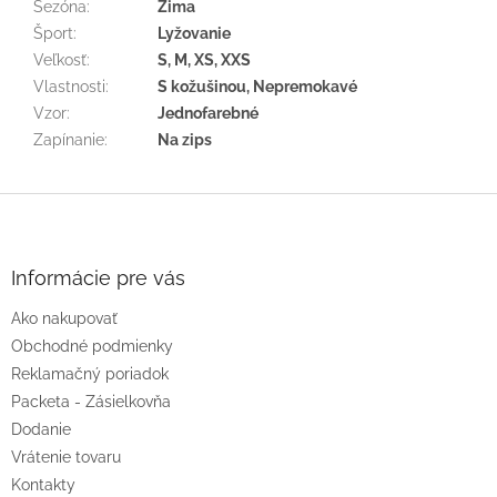
Sezóna
:
Zima
Šport
:
Lyžovanie
Veľkosť
:
S, M, XS, XXS
Vlastnosti
:
S kožušinou, Nepremokavé
Vzor
:
Jednofarebné
Zapínanie
:
Na zips
Z
á
p
ä
Informácie pre vás
t
Ako nakupovať
i
e
Obchodné podmienky
Reklamačný poriadok
Packeta - Zásielkovňa
Dodanie
Vrátenie tovaru
Kontakty