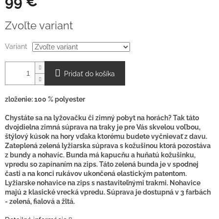
99 €
O
Jednotková
Zvoľte variant
cena:
Variant
Pridať do košíka
zloženie: 100 % polyester
Chystáte sa na lyžovačku či zimný pobyt na horách? Tak táto
dvojdielna zimná súprava na traky je pre Vás skvelou voľbou,
štýlový kúsok na hory vďaka ktorému budete vyčnievať z davu.
Zateplená zelená lyžiarska súprava s kožušinou ktorá pozostáva
z bundy a nohavíc. Bunda má kapucňu a huňatú kožušinku,
vpredu so zapínaním na zips. Táto zelená bunda je v spodnej
časti a na konci rukávov ukončená elastickým patentom.
Lyžiarske nohavice na zips s nastaviteľnými trakmi. Nohavice
majú 2 klasické vrecká vpredu. Súprava je dostupná v 3 farbách
- zelená, fialová a žltá.