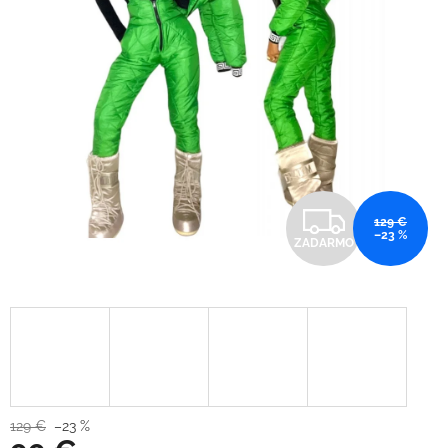
Z
129 €
–23 %
ZADARMO
A
D
A
R
M
129 €
–23 %