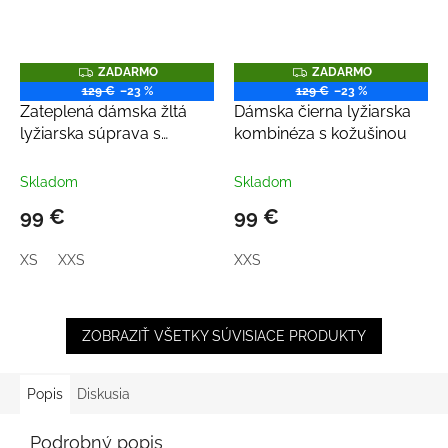
Z
Z
ZADARMO
ZADARMO
A
A
129 €
–23 %
129 €
–23 %
D
D
Zateplená dámska žltá
Dámska čierna lyžiarska
A
A
R
R
lyžiarska súprava s
kombinéza s kožušinou
M
M
kožušinou
O
O
Skladom
Skladom
99 €
99 €
XS
XXS
XXS
ZOBRAZIŤ VŠETKY SÚVISIACE PRODUKTY
Popis
Diskusia
Podrobný popis