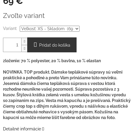
69 €
O
Jednotková
Zvoľte variant
cena:
Variant
Pridať do košíka
zloženie: 70 % polyester, 20 % bavlna, 10 % elastan
NOVINKA. TOP produkt. Dámske teplákové súpravy sú veľmi
praktické a pohodlné a preto Vám prinášame túto novinku.
Jesenná dámska čierna tepláková súprava s vestou ktorá
rozhodne neunikne vašej pozornosti. Súprava pozostáva z 3
kusov. Štýlová krátka zelená vesta s umelou kožušinou vpredu
so zapínaním na zips. Vesta má kapucňu a je prešívaná. Praktický
čierny crop top s dlhým rukávom, vpredu s nášivkou a elastické
čierne obtiahnuté nohavice s vysokým pásom.
Kožušina na
kapucni sa môže mierne líšiť farebne od obrázkov na foto.
Detailné informácie