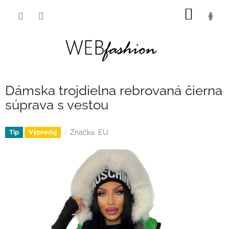
Prejsť
NÁKU
na
obsah
KOŠÍK
Dámska trojdielna rebrovaná čierna
súprava s vestou
Značka:
EU
Tip
Výpredaj