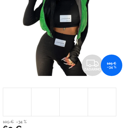
Z
105 €
–34 %
ZADARMO
A
D
A
R
M
105 €
–34 %