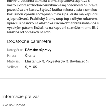
novinku. Jesenná dámska čierna tepláková súprava s
vestou ktorá rozhodne neunikne vašej pozornosti. Súprava
pozostáva z 3 kusov. Štýlová krátka zelená vesta s umelou
kožušinou vpredu so zapínaním na zips. Vesta má kapucňu
a je prešívaná. Praktický čierny crop top s dlhým rukávom,
vpredu s nášivkou a elastické čierne obtiahnuté nohavice s
vysokým pásom.
Kožušina na kapucni sa môže mierne líšiť
farebne od obrázkov na foto.
Dodatočné parametre
Kategória
:
Dámske súpravy
Farba
:
Čierna
Materiál
:
Elastan 10 %, Polyester 70 %, Bavlna 20 %
Veľkosť
:
S, M, XS
Z
á
p
ä
Informácie pre vás
t
Ako nakupovať