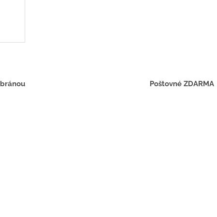
D
A
R
 bránou
Poštovné ZDARMA
M
O