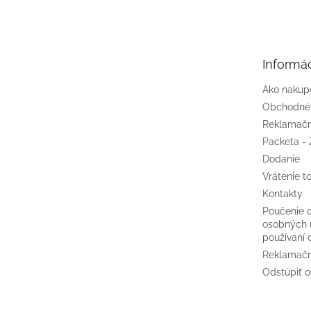
á
p
ä
t
Informác
i
e
Ako nakup
Obchodné
Reklamačn
Packeta - 
Dodanie
Vrátenie t
Kontakty
Poučenie 
osobných 
používaní 
Reklamačn
Odstúpiť o