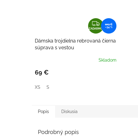
Z
105 €
–34 %
A
ZADARMO
D
Dámska trojdielna rebrovaná čierna
A
súprava s vestou
R
M
Skladom
O
69 €
XS
S
Popis
Diskusia
Podrobný popis