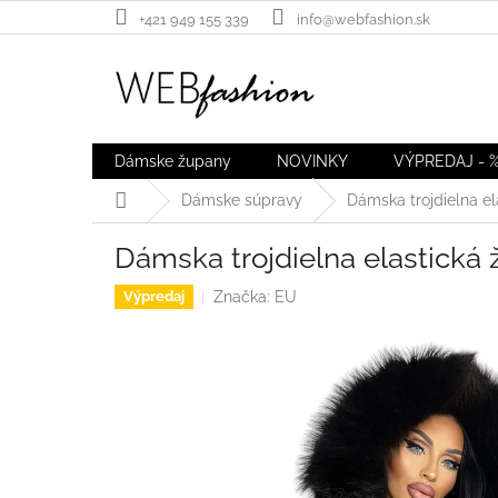
Prejsť
+421 949 155 339
info@webfashion.sk
na
obsah
Dámske župany
NOVINKY
VÝPREDAJ - 
Domov
Dámske súpravy
Dámska trojdielna el
Dámska trojdielna elastická 
Značka:
EU
Výpredaj