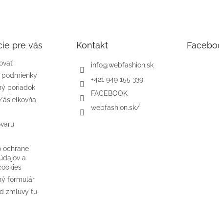
ie pre vás
Kontakt
Facebo
ovať
info
@
webfashion.sk
 podmienky
+421 949 155 339
ý poriadok
FACEBOOK
Zásielkovňa
webfashion.sk/
ovaru
o ochrane
údajov a
cookies
ý formulár
d zmluvy tu