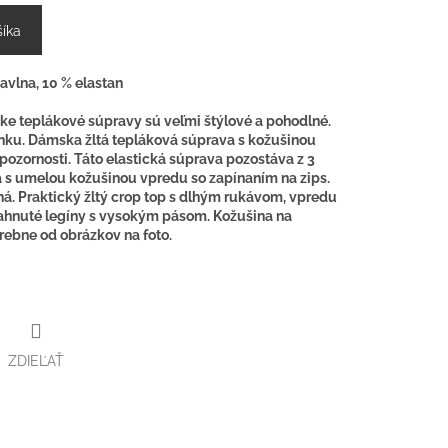
šíka
bavlna, 10 % elastan
e teplákové súpravy sú veľmi štýlové a pohodlné.
nku. Dámska žltá tepláková súprava s kožušinou
pozornosti. Táto elastická súprava pozostáva z 3
ta s umelou kožušinou vpredu so zapínaním na zips.
á. Praktický žltý crop top s dlhým rukávom, vpredu
tiahnuté legíny s vysokým pásom.
Kožušina na
arebne od obrázkov na foto.
ZDIEĽAŤ