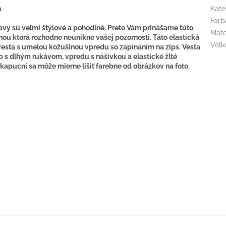
n
Kate
Farb
y sú veľmi štýlové a pohodlné. Preto Vám prinášame túto
Mate
ou ktorá rozhodne neunikne vašej pozornosti. Táto elastická
Veľk
 vesta s umelou kožušinou vpredu so zapínaním na zips. Vesta
p s dlhým rukávom, vpredu s nášivkou a elastické žlté
kapucni sa môže mierne líšiť farebne od obrázkov na foto.