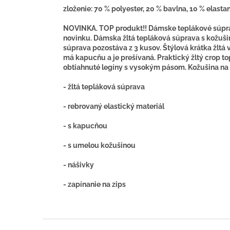
zloženie: 70 % polyester, 20 % bavlna, 10 % elasta
NOVINKA. TOP produkt!! Dámske teplákové súprav
novinku. Dámska žltá tepláková súprava s kožušin
súprava pozostáva z 3 kusov. Štýlová krátka žltá
má kapucňu a je prešívaná. Praktický žltý crop to
obtiahnuté legíny s vysokým pásom.
Kožušina na 
- žltá tepláková súprava
- rebrovaný elastický materiál
- s kapucňou
- s umelou kožušinou
- nášivky
- zapínanie na zips
Z