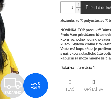
Pridať do ko
zloženie: 70 % polyester, 20 % 
NOVINKA. TOP produkt!! Dámsk
Preto Vám prinášame túto novi
ktorá rozhodne neunikne vašej 
kusov. Štýlová krátka žltá ves
Vesta má kapucňu a je prešívan
s nášivkou a elastické žlté ob
kapucni sa môže mierne líšiť f
Detailné informácie
Z
105 €
–34 %
TLAČ
OPÝTAŤ SA
ZADARMO
A