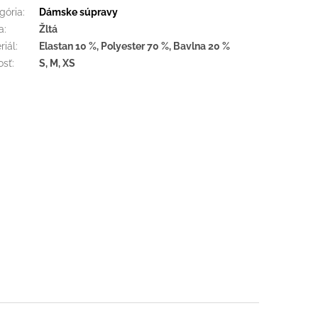
gória
:
Dámske súpravy
a
:
Žltá
riál
:
Elastan 10 %, Polyester 70 %, Bavlna 20 %
osť
:
S, M, XS