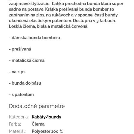
zaujímavé štylizácie. Ľahká prechodná bunda ktorá super
sadne na postave. Krátka prešívaná bunda bomber so
zapínaním na zips, na rukávoch a v spodnej časti bundy
ukončená elastickým patentom. Dostupná v 3 farbách.
Lesklá čierna, biela a metalická červená.
- dámska bunda bombera
- prešívaná
- metalická čierna
- na zips
- bunda do pásu
- s patentom
Dodatočné parametre
Kategória
:
Kabáty/bundy
Farba
:
Čierna
Materiál
:
Polyester 100 %