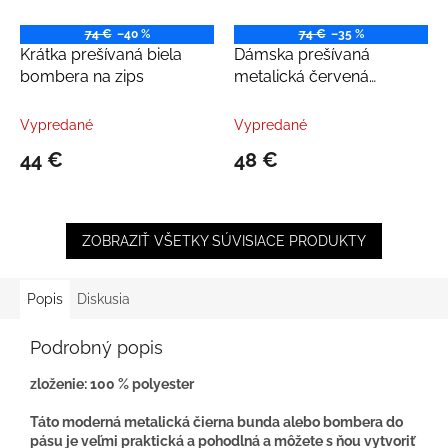
74 €
–40 %
74 €
–35 %
Krátka prešívaná biela
Dámska prešívaná
bombera na zips
metalická červená
bombera
Vypredané
Vypredané
44 €
48 €
ZOBRAZIŤ VŠETKY SÚVISIACE PRODUKTY
Popis
Diskusia
Podrobný popis
zloženie: 100 % polyester
Táto moderná metalická čierna bunda alebo bombera do
pásu je veľmi praktická a pohodlná a môžete s ňou vytvoriť