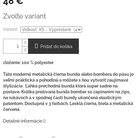
48 €
Jednotková
Zvoľte variant
cena:
Variant
Pridať do košíka
zloženie: 100 % polyester
Táto moderná metalická čierna bunda alebo bombera do pásu je
veľmi praktická a pohodlná a môžete s ňou vytvoriť zaujímavé
štylizácie. Ľahká prechodná bunda ktorá super sadne na
postave. Krátka prešívaná bunda bomber so zapínaním na zips,
na rukávoch a v spodnej časti bundy ukončená elastickým
patentom. Dostupná v 3 farbách. Lesklá čierna, biela a metalická
červená.
Detailné informácie