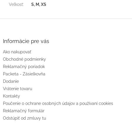
Veľkosť
:
S, M, XS
Z
á
p
ä
Informácie pre vás
t
Ako nakupovať
i
e
Obchodné podmienky
Reklamačný poriadok
Packeta - Zásielkovňa
Dodanie
Vrátenie tovaru
Kontakty
Poučenie o ochrane osobných údajov a používaní cookies
Reklamačný formulár
Odstúpiť od zmluvy tu