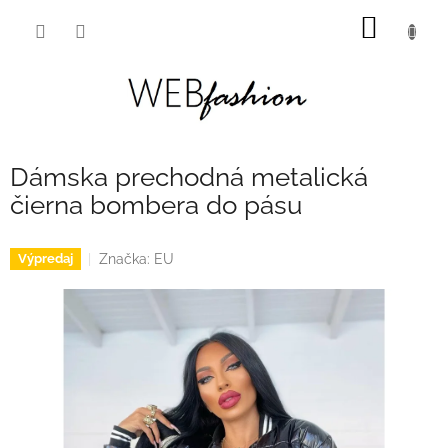
Prejsť
NÁKU
na
obsah
KOŠÍK
Dámska prechodná metalická
čierna bombera do pásu
Značka:
EU
Výpredaj