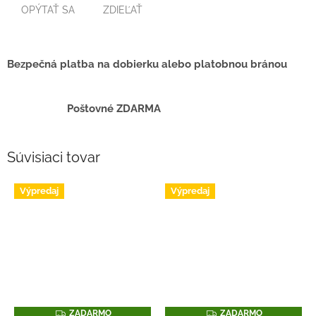
OPÝTAŤ SA
ZDIEĽAŤ
Bezpečná platba na dobierku alebo platobnou bránou
Poštovné ZDARMA
Súvisiaci tovar
Výpredaj
Výpredaj
Z
Z
ZADARMO
ZADARMO