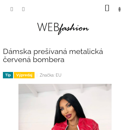
Prejsť
NÁKU
na
obsah
KOŠÍK
Dámska prešívaná metalická
červená bombera
Značka:
EU
Tip
Výpredaj