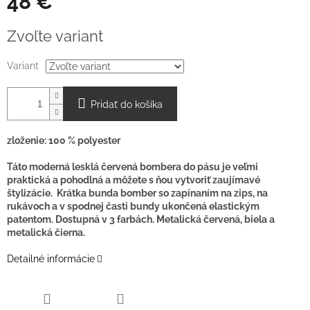
48 €
Jednotková
Zvoľte variant
cena:
Variant
Pridať do košíka
zloženie: 100 % polyester
Táto moderná lesklá červená bombera do pásu je veľmi
praktická a pohodlná a môžete s ňou vytvoriť zaujímavé
štylizácie. Krátka bunda bomber so zapínaním na zips, na
rukávoch a v spodnej časti bundy ukončená elastickým
patentom. Dostupná v 3 farbách. Metalická červená, biela a
metalická čierna.
Detailné informácie