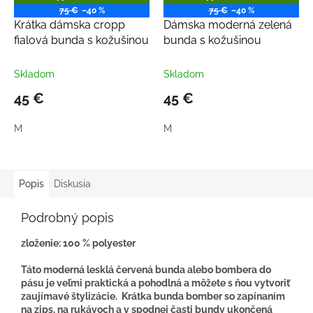
A
A
75 €
–40 %
75 €
–40 %
D
D
Krátka dámska cropp
Dámska moderná zelená
A
A
R
R
fialová bunda s kožušinou
bunda s kožušinou
M
M
O
O
Skladom
Skladom
45 €
45 €
M
M
Popis
Diskusia
Podrobný popis
zloženie: 100 % polyester
Táto moderná lesklá červená bunda alebo bombera do
pásu je veľmi praktická a pohodlná a môžete s ňou vytvoriť
zaujímavé štylizácie. Krátka bunda bomber so zapínaním
na zips, na rukávoch a v spodnej časti bundy ukončená