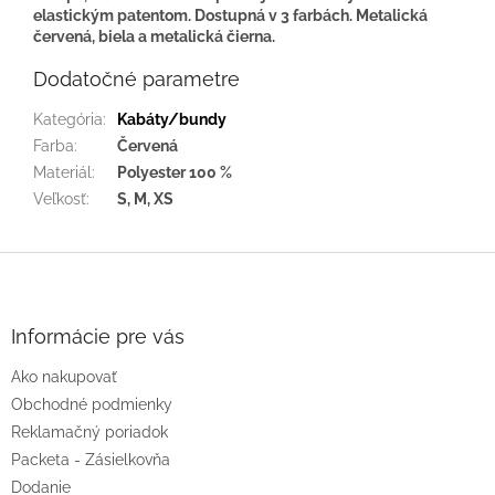
elastickým patentom. Dostupná v 3 farbách. Metalická
červená, biela a metalická čierna.
Dodatočné parametre
Kategória
:
Kabáty/bundy
Farba
:
Červená
Materiál
:
Polyester 100 %
Veľkosť
:
S, M, XS
Z
á
p
ä
Informácie pre vás
t
Ako nakupovať
i
e
Obchodné podmienky
Reklamačný poriadok
Packeta - Zásielkovňa
Dodanie