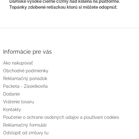
Dámske vysoké čierne čižmy nad kolená na platforme.
Topánky zdobené retiazkou ktorú si môžete odopnúť.
Z
á
p
ä
Informácie pre vás
t
Ako nakupovať
i
e
Obchodné podmienky
Reklamačný poriadok
Packeta - Zásielkovňa
Dodanie
Vrátenie tovaru
Kontakty
Poučenie o ochrane osobných údajov a používaní cookies
Reklamačný formulár
Odstúpiť od zmluvy tu