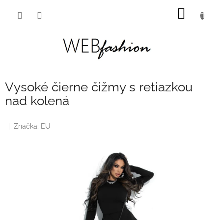
Prejsť
NÁKU
na
obsah
KOŠÍK
Vysoké čierne čižmy s retiazkou
nad kolená
Značka:
EU