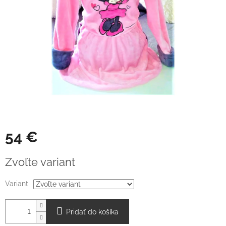
54 €
Jednotková
Zvoľte variant
cena:
Variant
Pridať do košíka