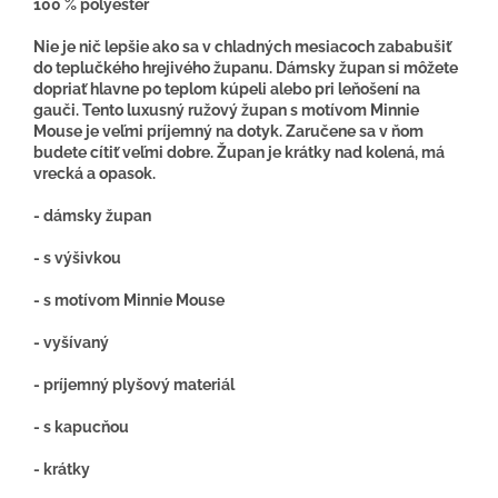
100 % polyester
Nie je nič lepšie ako sa v chladných mesiacoch zababušiť
do teplučkého hrejivého županu. Dámsky župan si môžete
dopriať hlavne po teplom kúpeli alebo pri leňošení na
gauči. Tento luxusný ružový župan s motívom Minnie
Mouse je veľmi príjemný na dotyk. Zaručene sa v ňom
budete cítiť veľmi dobre. Župan je krátky nad kolená, má
vrecká a opasok.
- dámsky župan
- s výšivkou
- s motívom Minnie Mouse
- vyšívaný
- príjemný plyšový materiál
- s kapucňou
- krátky