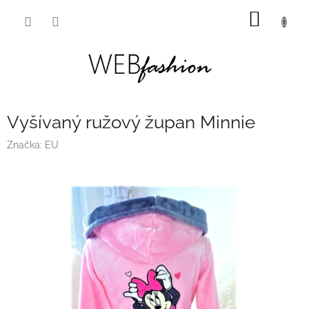
Prejsť
NÁKU
na
obsah
KOŠÍK
Vyšívaný ružový župan Minnie
Značka:
EU