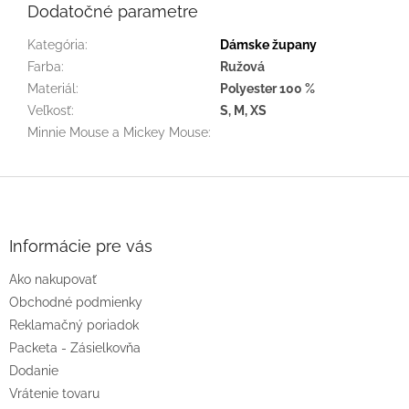
Dodatočné parametre
Kategória
:
Dámske župany
Farba
:
Ružová
Materiál
:
Polyester 100 %
Veľkosť
:
S, M, XS
Minnie Mouse a Mickey Mouse
:
Z
á
p
ä
Informácie pre vás
t
Ako nakupovať
i
e
Obchodné podmienky
Reklamačný poriadok
Packeta - Zásielkovňa
Dodanie
Vrátenie tovaru