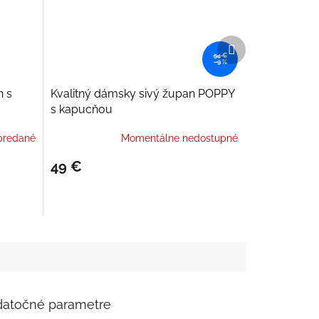
Ďalší
produkt
54 €
–9 %
n s
Kvalitný dámsky sivý župan POPPY
s kapucňou
predané
Momentálne nedostupné
49 €
atočné parametre