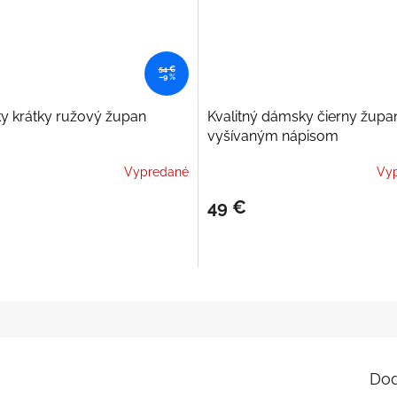
54 €
–9 %
 krátky ružový župan
Kvalitný dámsky čierny župa
vyšívaným nápisom
Vypredané
Vy
49 €
Dod