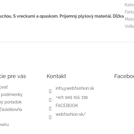
Kate
Farb
cňou. S vreckami a opaskom. Príjemný plyšový materiál. Dĺžka
Mate
Veľk
ie pre vás
Kontakt
Facebo
ovať
info
@
webfashion.sk
 podmienky
+421 949 155 339
ý poriadok
FACEBOOK
Zásielkovňa
webfashion.sk/
ovaru