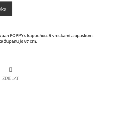
šíka
župan POPPY s kapucňou. S vreckami a opaskom.
ka županu je 87 cm.
ZDIEĽAŤ