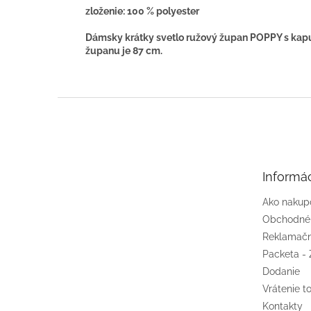
zloženie: 100 % polyester
Dámsky krátky svetlo ružový župan POPPY s kapu
županu je 87 cm.
Z
á
p
ä
t
Informác
i
e
Ako nakup
Obchodné
Reklamačn
Packeta - 
Dodanie
Vrátenie t
Kontakty