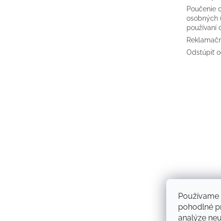
Poučenie 
osobných 
používaní 
Reklamačn
Odstúpiť o
Používame 
pohodlné pr
analýze neus