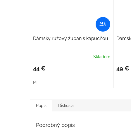
54 €
–18 %
Dámsky ružový župan s kapucňou
Dámsky
Skladom
44 €
49 €
M
Popis
Diskusia
Podrobný popis