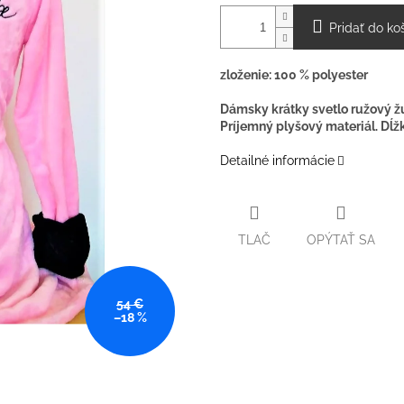
Pridať do ko
zloženie: 100 % polyester
Dámsky krátky svetlo ružový 
Príjemný plyšový materiál. Dĺž
Detailné informácie
TLAČ
OPÝTAŤ SA
54 €
–18 %