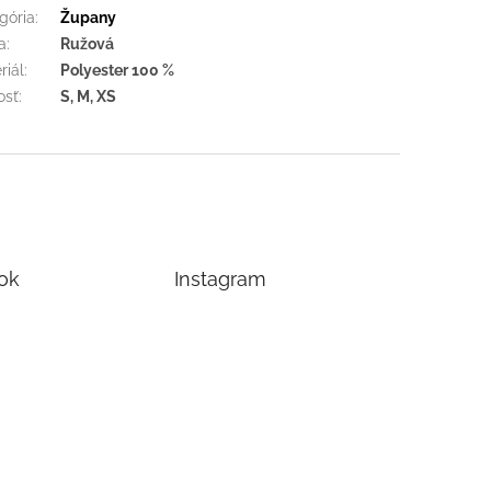
gória
:
Župany
a
:
Ružová
riál
:
Polyester 100 %
osť
:
S, M, XS
ok
Instagram