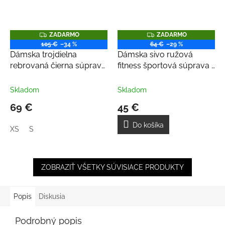
Z
Z
ZADARMO
ZADARMO
A
A
105 €
–34 %
64 €
–29 %
D
D
Dámska trojdielna
Dámska sivo ružová
A
A
R
R
rebrovaná čierna súprava
fitness športová súprava -
M
M
s vestou
top a legíny
O
O
Skladom
Skladom
69 €
45 €
Do košíka
XS
S
ZOBRAZIŤ VŠETKY SÚVISIACE PRODUKTY
Popis
Diskusia
Podrobný popis