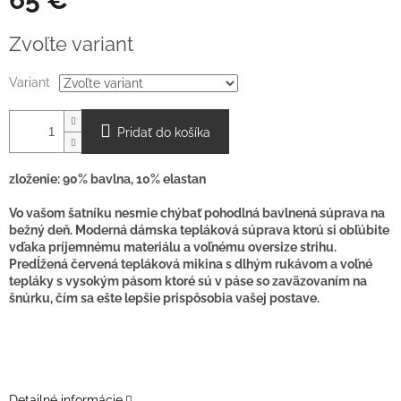
Jednotková
Zvoľte variant
cena:
Variant
Pridať do košíka
zloženie: 90% bavlna, 10% elastan
Vo vašom šatníku nesmie chýbať pohodlná bavlnená súprava na
bežný deň. Moderná dámska tepláková súprava ktorú si obľúbite
vďaka príjemnému materiálu a voľnému oversize strihu.
Predĺžená červená tepláková mikina s dlhým rukávom a voľné
tepláky s vysokým pásom ktoré sú v páse so zaväzovaním na
šnúrku, čím sa ešte lepšie prispôsobia vašej postave.
Detailné informácie