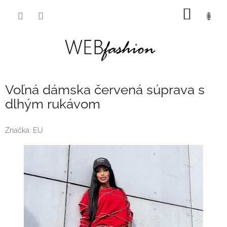
Prejsť
NÁKU
na
obsah
KOŠÍK
Voľná dámska červená súprava s
dlhým rukávom
Značka:
EU