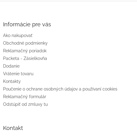
Z
á
p
ä
Informácie pre vás
t
Ako nakupovať
i
e
Obchodné podmienky
Reklamačný poriadok
Packeta - Zásielkovňa
Dodanie
Vrátenie tovaru
Kontakty
Poučenie o ochrane osobných údajov a používaní cookies
Reklamačný formulár
Odstúpiť od zmluvy tu
Kontakt