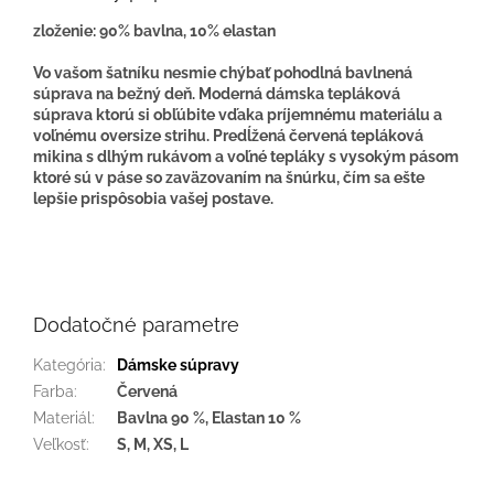
zloženie: 90% bavlna, 10% elastan
Vo vašom šatníku nesmie chýbať pohodlná bavlnená
súprava na bežný deň. Moderná dámska tepláková
súprava ktorú si obľúbite vďaka príjemnému materiálu a
voľnému oversize strihu. Predĺžená červená tepláková
mikina s dlhým rukávom a voľné tepláky s vysokým pásom
ktoré sú v páse so zaväzovaním na šnúrku, čím sa ešte
lepšie prispôsobia vašej postave.
Dodatočné parametre
Kategória
:
Dámske súpravy
Farba
:
Červená
Materiál
:
Bavlna 90 %, Elastan 10 %
Veľkosť
:
S, M, XS, L