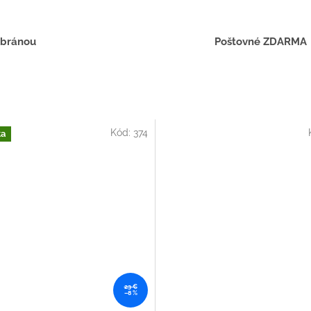
 bránou
Poštovné ZDARMA
Kód:
374
ka
23 €
–8 %