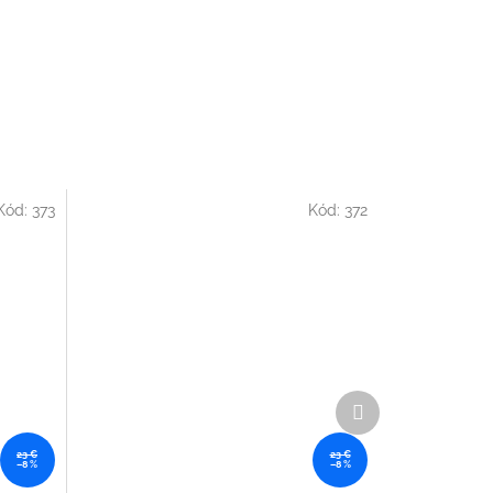
Kód:
373
Kód:
372
Ďalší
produkt
23 €
23 €
–8 %
–8 %