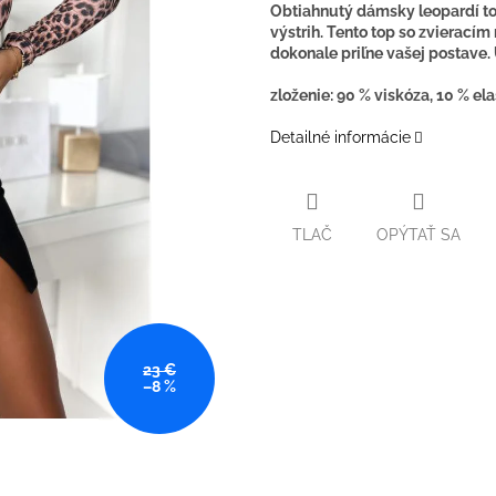
Obtiahnutý dámsky leopardí t
výstrih. Tento top so zvieracím
dokonale priľne vašej postave.
zloženie: 90 % viskóza, 10 % el
Detailné informácie
TLAČ
OPÝTAŤ SA
23 €
–8 %