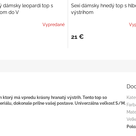
ý dámsky leopardí top s
Sexi dámsky hnedý top s hl
hom do V
výstrihom
Vypredané
Vy
21 €
Dod
ktorý má vpredu krásny hranatý výstrih. Tento top so
Kate
riálu, dokonale priľne vašej postave. Univerzálna veľkosť S/M.
Farb
Mate
Veľk
Polo