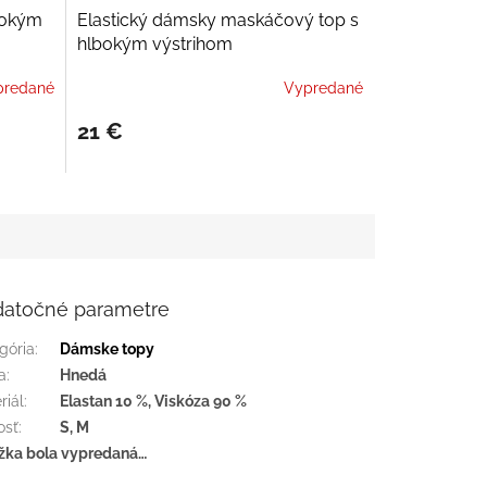
bokým
Elastický dámsky maskáčový top s
hlbokým výstrihom
predané
Vypredané
21 €
atočné parametre
gória
:
Dámske topy
a
:
Hnedá
riál
:
Elastan 10 %, Viskóza 90 %
osť
:
S, M
žka bola vypredaná…