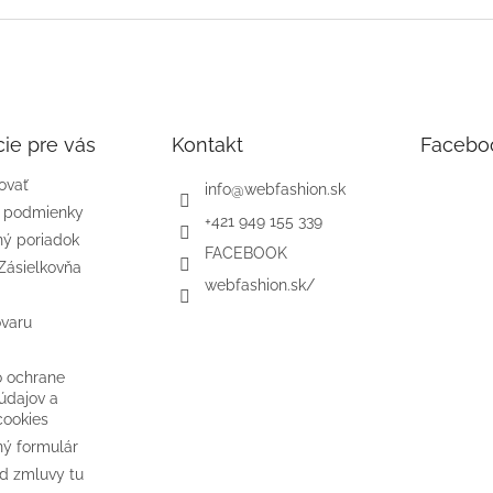
ie pre vás
Kontakt
Facebo
ovať
info
@
webfashion.sk
 podmienky
+421 949 155 339
ý poriadok
FACEBOOK
Zásielkovňa
webfashion.sk/
ovaru
o ochrane
údajov a
cookies
ý formulár
d zmluvy tu