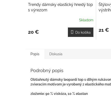
Trendy dámsky elastický hnedý top
Štýlov
s výrezom
výstri
Skladom
21 €
20 €
Do košíka
Popis
Diskusia
Podrobný popis
Obtiahnutý dámsky leopardí top s dlhým rukávom 
zvieracím motívom je vyrobený z elastického mate
zloženie: 90 % viskóza, 10 % elastan