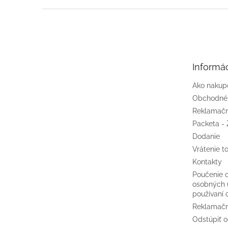
Z
á
p
ä
t
Informác
i
e
Ako nakup
Obchodné
Reklamačn
Packeta - 
Dodanie
Vrátenie t
Kontakty
Poučenie 
osobných 
používaní 
Reklamačn
Odstúpiť o