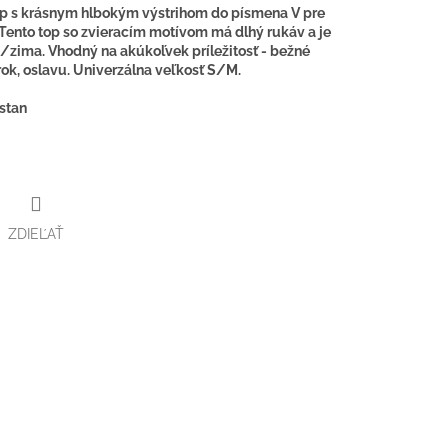
top s krásnym hlbokým výstrihom do písmena V pre
ento top so zvieracím motívom má dlhý rukáv a je
/zima. Vhodný na akúkoľvek príležitosť - bežné
rok, oslavu. Univerzálna veľkosť S/M.
astan
ZDIEĽAŤ