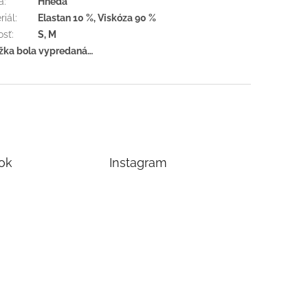
a
:
Hnedá
riál
:
Elastan 10 %, Viskóza 90 %
osť
:
S, M
žka bola vypredaná…
ok
Instagram