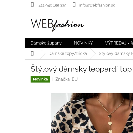
Prejsť
+421 949 155 339
info@webfashion.sk
na
obsah
Dámske župany
NOVINKY
VÝPREDAJ - 
Domov
Dámske topy/tričká
Štýlový dámsky l
Štýlový dámsky leopardí top
Značka:
EU
Novinka