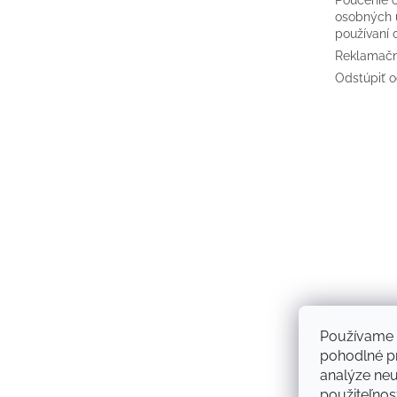
osobných 
používaní 
Reklamačn
Odstúpiť o
Používame 
pohodlné pr
analýze neus
použiteľnos