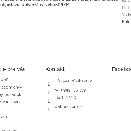
Farb
erok, oslavu. Univerzálna veľkosť S/M.
Mate
Veľk
Polo
ie pre vás
Kontakt
Facebo
ovať
info
@
webfashion.sk
 podmienky
+421 949 155 339
ý poriadok
FACEBOOK
Zásielkovňa
webfashion.sk/
ovaru
o ochrane