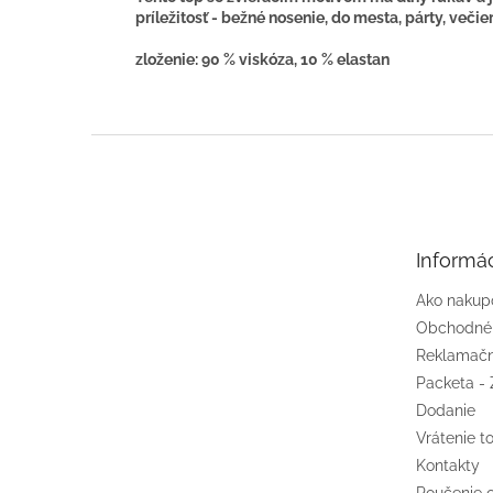
príležitosť - bežné nosenie, do mesta, párty, veči
zloženie: 90 % viskóza, 10 % elastan
Z
á
p
ä
t
Informác
i
e
Ako nakup
Obchodné
Reklamačn
Packeta - 
Dodanie
Vrátenie t
Kontakty
Poučenie 