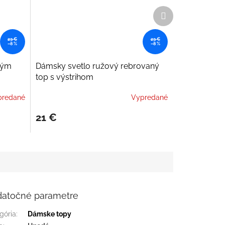
Ďalší
produkt
23 €
23 €
–8 %
–8 %
hým
Dámsky svetlo ružový rebrovaný
top s výstrihom
predané
Vypredané
21 €
atočné parametre
gória
:
Dámske topy