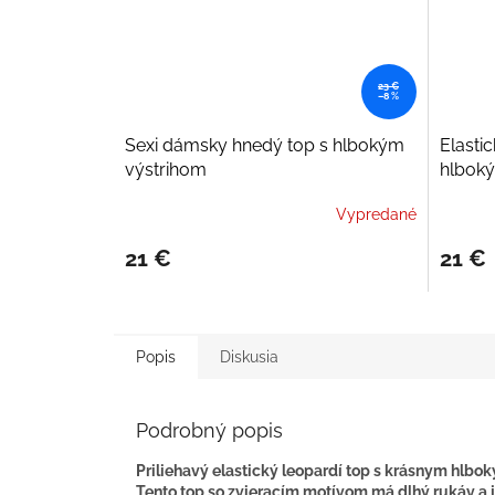
23 €
–8 %
Sexi dámsky hnedý top s hlbokým
Elasti
výstrihom
hlboký
Vypredané
21 €
21 €
Popis
Diskusia
Podrobný popis
Priliehavý elastický leopardí top s krásnym hl
Tento top so zvieracím motívom má dlhý rukáv a 