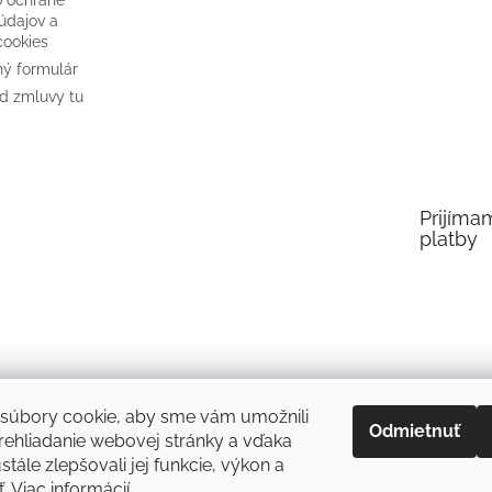
údajov a
cookies
ý formulár
d zmluvy tu
Prijíma
platby
súbory cookie, aby sme vám umožnili
Odmietnuť
ehliadanie webovej stránky a vďaka
tále zlepšovali jej funkcie, výkon a
ť.
Viac informácií