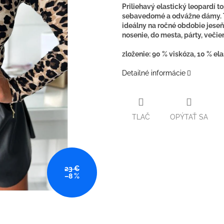
Priliehavý elastický leopardí 
sebavedomé a odvážne dámy. T
ideálny na ročné obdobie jeseň
nosenie, do mesta, párty, večie
zloženie: 90 % viskóza, 10 % el
Detailné informácie
TLAČ
OPÝTAŤ SA
23 €
–8 %