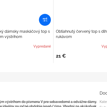
23 €
–8 %
cký dámsky maskáčový top s
Obtiahnutý červený top s dl
m výstrihom
rukávom
Vypredané
Vy
21 €
Dod
bokým výstrihom do písmena V pre sebavedomé a odvážne dámy.
Kate
je ideálny na ročné obdobie jeseň/zima. Vhodný na akúkoľvek