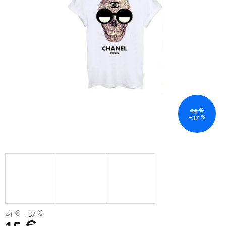
24 €
–37 %
24 €
–37 %
15 €