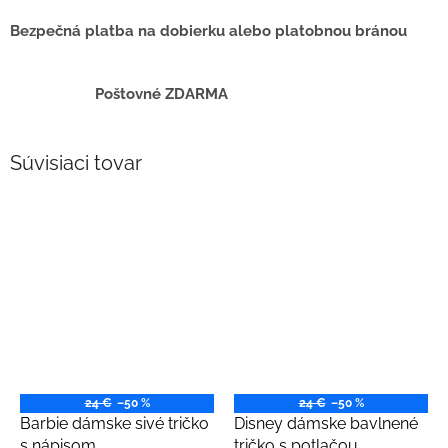
Bezpečná platba na dobierku alebo platobnou bránou
Poštovné ZDARMA
Súvisiaci tovar
24 €
–50 %
24 €
–50 %
Barbie dámske sivé tričko
Disney dámske bavlnené
s nápisom
tričko s potlačou