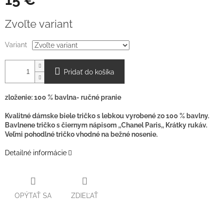
Jednotková
Zvoľte variant
cena:
Variant
Pridať do košíka
zloženie: 100 % bavlna- ručné pranie
Kvalitné dámske biele tričko s lebkou vyrobené zo 100 % bavlny.
Bavlnene tričko s čiernym nápisom ,,Chanel Paris,, Krátky rukáv.
Veľmi pohodlné tričko vhodné na bežné nosenie.
Detailné informácie
OPÝTAŤ SA
ZDIEĽAŤ