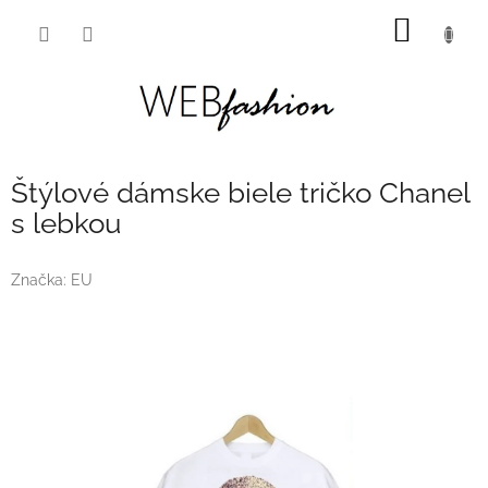
Prejsť
NÁKU
na
obsah
KOŠÍK
Štýlové dámske biele tričko Chanel
s lebkou
Značka:
EU