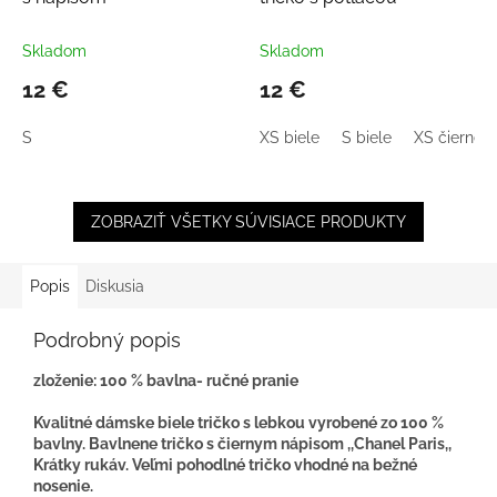
Skladom
Skladom
12 €
12 €
S
XS biele
S biele
XS čierne
ZOBRAZIŤ VŠETKY SÚVISIACE PRODUKTY
Popis
Diskusia
Podrobný popis
zloženie: 100 % bavlna- ručné pranie
Kvalitné dámske biele tričko s lebkou vyrobené zo 100 %
bavlny. Bavlnene tričko s čiernym nápisom ,,Chanel Paris,,
Krátky rukáv. Veľmi pohodlné tričko vhodné na bežné
nosenie.