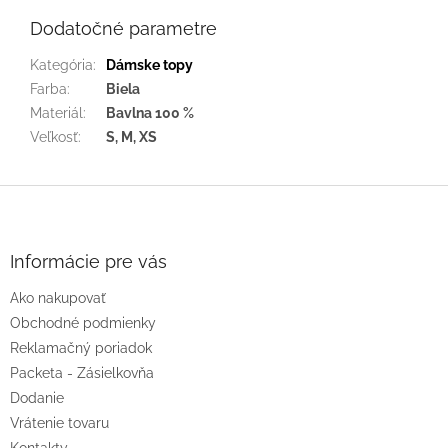
Dodatočné parametre
Kategória
:
Dámske topy
Farba
:
Biela
Materiál
:
Bavlna 100 %
Veľkosť
:
S, M, XS
Z
á
p
ä
Informácie pre vás
t
Ako nakupovať
i
e
Obchodné podmienky
Reklamačný poriadok
Packeta - Zásielkovňa
Dodanie
Vrátenie tovaru