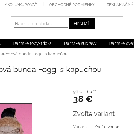
AKO NAKUPOVAŤ
OBCHODNÉ PODMIENKY
REKLAMAČNÝ 
HĽADAŤ
%
Dámske topy/tričká
Dámske súpravy
Dámske over
 krémová bunda Foggi s kapucňou
ová bunda Foggi s kapucňou
96 €
–60 %
38 €
Jednotková
Zvoľte variant
cena:
Variant