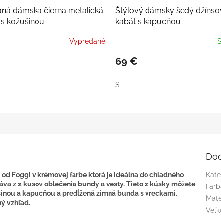
aná dámska čierna metalická
Štýlový dámsky šedý džínso
s kožušinou
kabát s kapucňou
Vypredané
S
69 €
S
Dod
d Foggi v krémovej farbe ktorá je ideálna do chladného
Kate
áva z 2 kusov oblečenia bundy a vesty. Tieto 2 kúsky môžete
Farb
ušinou a kapucňou a predĺžená zimná bunda s vreckami.
Mate
ý vzhľad.
Veľk