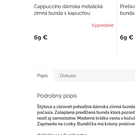
Cappuccino dámska metalická
Prešív
zimná bunda s kapucňou
bunda 
Vypredané
69 €
69 €
Popis
Diskusia
Podrobný popis
Štýlová a zároveň pohodlná dámska zimná bunda o
počasia. Zateplená predĺžená bunda ktorá pozost
nosiť aj samostatne. Moderná krátka vesta s kož
Zapínanie na cvoky. Bundička má krásny prešívan