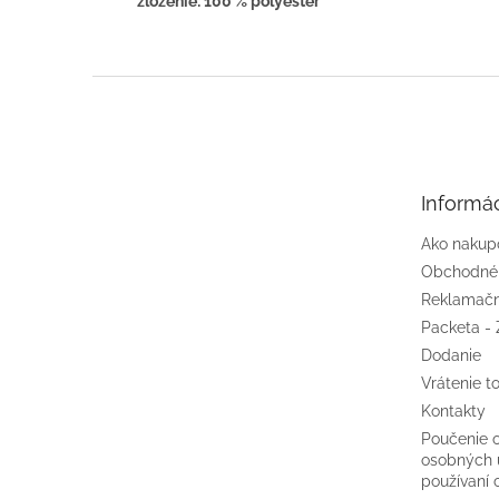
zloženie: 100 % polyester
Z
á
p
ä
t
Informác
i
e
Ako nakup
Obchodné
Reklamačn
Packeta - 
Dodanie
Vrátenie t
Kontakty
Poučenie 
osobných 
používaní 