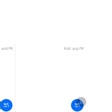
:
406/M
Kód:
405/M
Ďalší
Z
produkt
89 €
69 €
–22 %
–10 %
A
O