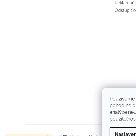
Reklamačn
Odstúpiť o
Používame 
pohodlné pr
analýze neus
použiteľnos
Nastaven