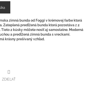
šíka
mska zimná bunda od Foggi v krémovej farbe ktorá
a. Zateplená predĺžená bunda ktorá pozostáva z 2
 Tieto 2 kúsky môžete nosiť aj samostatne. Moderná
pucňou a predĺžená zimná bunda s vreckami.
má krásny prešívaný vzhľad.
ZDIEĽAŤ