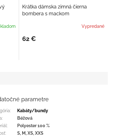
D
vý
Krátka dámska zimná čierna
A
bombera s mackom
R
M
kladom
Vypredané
O
62 €
atočné parametre
gória
:
Kabáty/bundy
a
:
Béžová
riál
:
Polyester 100 %
osť
:
S, M, XS, XXS