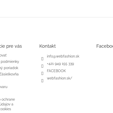
ie pre vás
Kontakt
Facebo
ovať
info
@
webfashion.sk
 podmienky
+421 949 155 339
ý poriadok
FACEBOOK
Zásielkovňa
webfashion.sk/
ovaru
o ochrane
údajov a
cookies