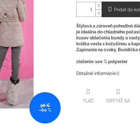
Pridať do ko
Štýlová a zároveň pohodlná dá
je ideálna do chladného počasi
kusov oblečenia bundy a vesty.
krátka vesta s kožušinou a ka
Zapínanie na cvoky. Bundička 
zloženie: 100 % polyester
Detailné informácie
TLAČ
OPÝTAŤ SA
96 €
–60 %