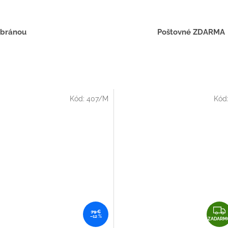
 bránou
Poštovné ZDARMA
Kód:
407/M
Kód
79 €
–12 %
ZADARM