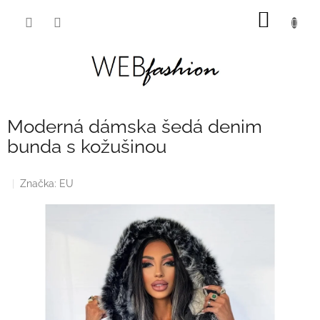
Prejsť
NÁKU
na
obsah
KOŠÍK
Moderná dámska šedá denim
bunda s kožušinou
Značka:
EU