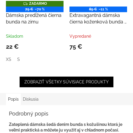
Z
ZADARMO
A
75 €
–70 %
85 €
–11 %
D
Dámska predĺžená čierna
Extravagantná dámska
A
R
bunda na zimu
čierna koženková bunda s
M
opaskom
O
Skladom
Vypredané
22 €
75 €
XS
S
ZOBRAZIŤ VŠETKY SÚVISIACE PRODUKTY
Popis
Diskusia
Podrobný popis
Zateplená dámska šedá denim bunda s kožušinou ktorá je
veľmi praktická a môžete ju využiť aj v chladnom počasí.