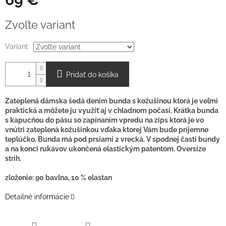
O
Jednotková
Zvoľte variant
cena:
Variant
Pridať do košíka
Zateplená dámska šedá denim bunda s kožušinou ktorá je veľmi
praktická a môžete ju využiť aj v chladnom počasí. Krátka bunda
s kapucňou do pásu so zapínaním vpredu na zips ktorá je vo
vnútri zateplená kožušinkou vďaka ktorej Vám bude príjemne
teplúčko. Bunda má pod prsiami 2 vrecká. V spodnej časti bundy
a na konci rukávov ukončená elastickým patentom. Oversize
strih.
zloženie: 90 bavlna, 10 % elastan
Detailné informácie