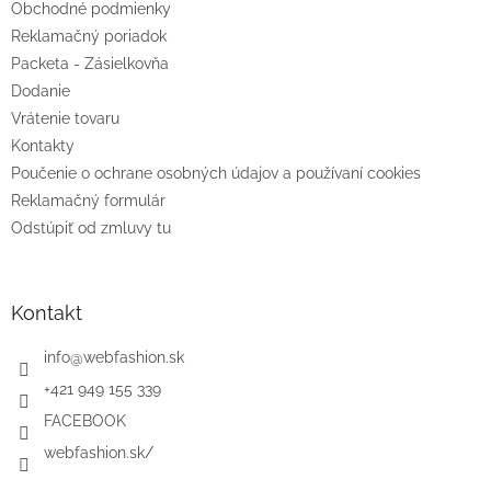
e
Obchodné podmienky
Reklamačný poriadok
Packeta - Zásielkovňa
Dodanie
Vrátenie tovaru
Kontakty
Poučenie o ochrane osobných údajov a používaní cookies
Reklamačný formulár
Odstúpiť od zmluvy tu
Kontakt
info
@
webfashion.sk
+421 949 155 339
FACEBOOK
webfashion.sk/