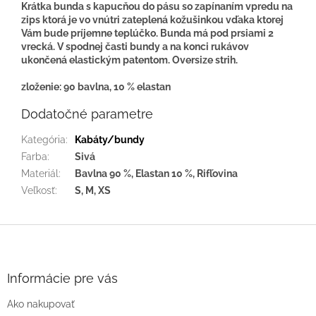
Krátka bunda s kapucňou do pásu so zapínaním vpredu na
zips ktorá je vo vnútri zateplená kožušinkou vďaka ktorej
Vám bude príjemne teplúčko. Bunda má pod prsiami 2
vrecká. V spodnej časti bundy a na konci rukávov
ukončená elastickým patentom. Oversize strih.
zloženie: 90 bavlna, 10 % elastan
Dodatočné parametre
Kategória
:
Kabáty/bundy
Farba
:
Sivá
Materiál
:
Bavlna 90 %, Elastan 10 %, Rifľovina
Veľkosť
:
S, M, XS
Z
á
p
ä
Informácie pre vás
t
Ako nakupovať
i