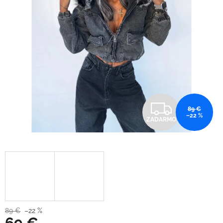
Z
89 €
–22 %
ZADARMO
A
D
A
R
M
89 €
–22 %
69 €