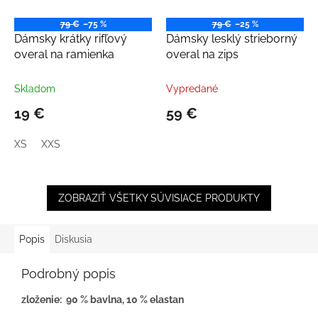
79 €
–75 %
79 €
–25 %
Dámsky krátky rifľový
Dámsky lesklý strieborný
overal na ramienka
overal na zips
Skladom
Vypredané
19 €
59 €
XS
XXS
ZOBRAZIŤ VŠETKY SÚVISIACE PRODUKTY
Popis
Diskusia
Podrobný popis
zloženie: 90 % bavlna, 10 % elastan