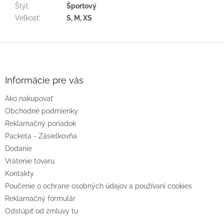
Štýl
:
Športový
Veľkosť
:
S, M, XS
Z
á
p
ä
Informácie pre vás
t
Ako nakupovať
i
e
Obchodné podmienky
Reklamačný poriadok
Packeta - Zásielkovňa
Dodanie
Vrátenie tovaru
Kontakty
Poučenie o ochrane osobných údajov a používaní cookies
Reklamačný formulár
Odstúpiť od zmluvy tu