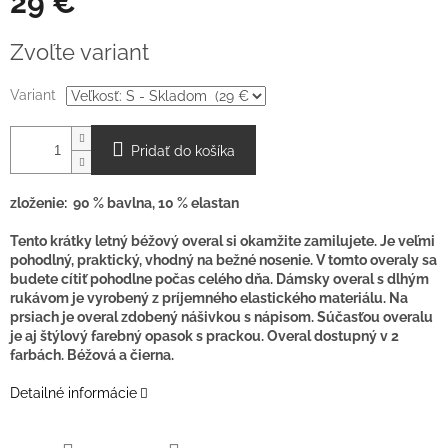
29 €
Jednotková
Zvoľte variant
cena:
Variant
Pridať do košíka
zloženie: 90 % bavlna, 10 % elastan
Tento krátky letný béžový overal si okamžite zamilujete. Je veľmi
pohodlný, praktický, vhodný na bežné nosenie. V tomto overaly sa
budete cítiť pohodlne počas celého dňa. Dámsky overal s dlhým
rukávom je vyrobený z príjemného elastického materiálu. Na
prsiach je overal zdobený nášivkou s nápisom. Súčasťou overalu
je aj štýlový farebný opasok s prackou. Overal dostupný v 2
farbách. Béžová a čierna.
Detailné informácie