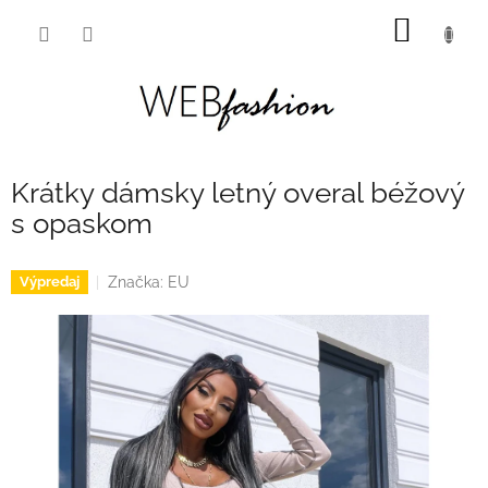
Prejsť
NÁKU
na
obsah
KOŠÍK
Krátky dámsky letný overal béžový
s opaskom
Značka:
EU
Výpredaj