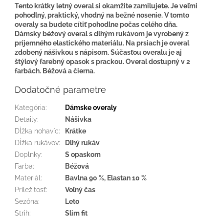
Tento krátky letný overal si okamžite zamilujete. Je veľmi
pohodlný, praktický, vhodný na bežné nosenie. V tomto
overaly sa budete cítiť pohodlne počas celého dňa.
Dámsky béžový overal s dlhým rukávom je vyrobený z
príjemného elastického materiálu. Na prsiach je overal
zdobený nášivkou s nápisom. Súčasťou overalu je aj
štýlový farebný opasok s prackou. Overal dostupný v 2
farbách. Béžová a čierna.
Dodatočné parametre
Kategória
:
Dámske overaly
Detaily
:
Nášivka
Dĺžka nohavíc
:
Krátke
Dĺžka rukávov
:
Dlhý rukáv
Doplnky
:
S opaskom
Farba
:
Béžová
Materiál
:
Bavlna 90 %, Elastan 10 %
Príležitosť
:
Voľný čas
Sezóna
:
Leto
Strih
:
Slim fit