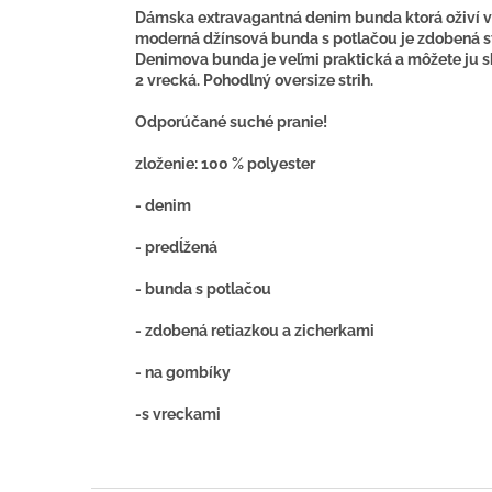
Dámska extravagantná denim bunda ktorá oživí váš
moderná džínsová bunda s potlačou je zdobená st
Denimova bunda je veľmi praktická a môžete ju s
2 vrecká. Pohodlný oversize strih.
Odporúčané suché pranie!
zloženie: 100 % polyester
- denim
- predĺžená
- bunda s potlačou
- zdobená retiazkou a zicherkami
- na gombíky
-s vreckami