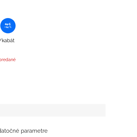
69 €
–14 %
/kabát
predané
atočné parametre