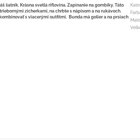
 šatník. Krásna svetlá riflovina. Zapínanie na gombíky. Táto
Kate
riebornými zicherkami, na chrbte s nápisom a na rukávoch.
Farb
kombinovať s viacerými outfitmi. Bunda má golier a na prsiach
Mate
Veľk