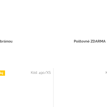
 bránou
Poštovné ZDARMA
Kód:
490/XS
aj