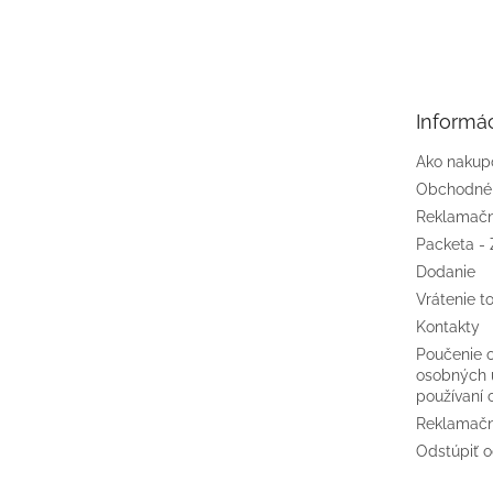
Z
á
p
ä
t
Informác
i
e
Ako nakup
Obchodné
Reklamačn
Packeta - 
Dodanie
Vrátenie t
Kontakty
Poučenie 
osobných 
používaní 
Reklamačn
Odstúpiť o