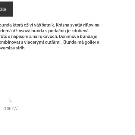
šíka
da ktorá oživí váš šatník. Krásna svetlá riflovina.
derná džínsová bunda s potlačou je zdobená
hrbte s nápisom a na rukávoch. Denimova bunda je
ombinovať s viacerými outfitmi. Bunda má golier a
versize strih.
ZDIEĽAŤ