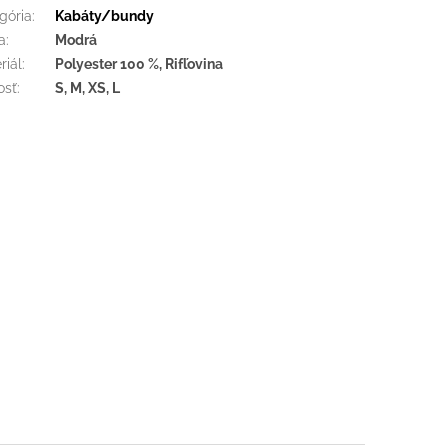
gória
:
Kabáty/bundy
a
:
Modrá
riál
:
Polyester 100 %, Rifľovina
osť
:
S, M, XS, L