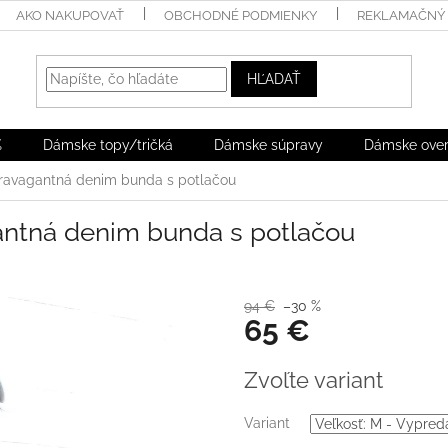
AKO NAKUPOVAŤ
OBCHODNÉ PODMIENKY
REKLAMAČNÝ 
HĽADAŤ
%
Dámske topy/tričká
Dámske súpravy
Dámske over
ravagantná denim bunda s potlačou
ntná denim bunda s potlačou
94 €
–30 %
65 €
Jednotková
Zvoľte variant
cena:
Variant