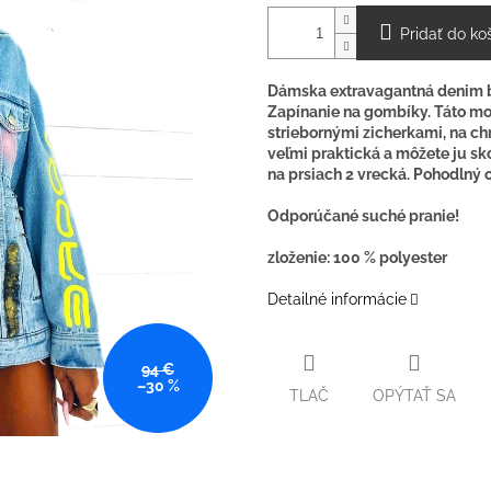
Pridať do ko
Dámska extravagantná denim bun
Zapínanie na gombíky. Táto mo
striebornými zicherkami, na c
veľmi praktická a môžete ju sk
na prsiach 2 vrecká. Pohodlný o
Odporúčané suché pranie!
zloženie: 100 % polyester
Detailné informácie
94 €
–30 %
TLAČ
OPÝTAŤ SA