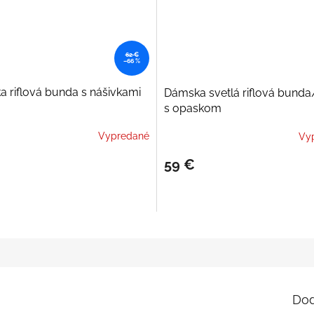
62 €
–66 %
 riflová bunda s nášivkami
Dámska svetlá riflová bunda
s opaskom
Vypredané
Vy
59 €
Dod