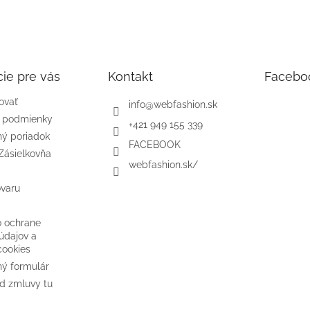
ie pre vás
Kontakt
Facebo
ovať
info
@
webfashion.sk
 podmienky
+421 949 155 339
ý poriadok
FACEBOOK
Zásielkovňa
webfashion.sk/
ovaru
o ochrane
údajov a
cookies
ý formulár
d zmluvy tu