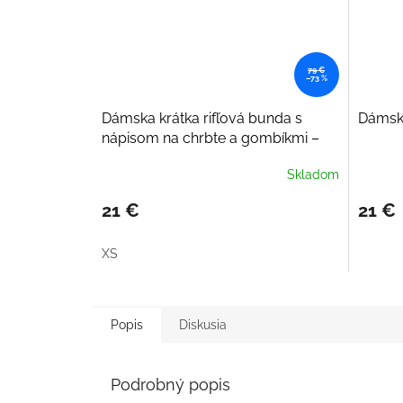
79 €
–73 %
Dámska krátka rifľová bunda s
Dámska
nápisom na chrbte a gombíkmi –
Modrá
Skladom
21 €
21 €
XS
Popis
Diskusia
Podrobný popis