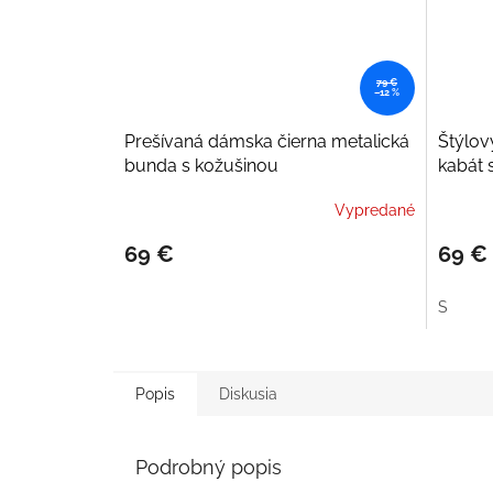
79 €
–12 %
Prešívaná dámska čierna metalická
Štýlov
bunda s kožušinou
kabát 
Vypredané
69 €
69 €
S
Popis
Diskusia
Podrobný popis