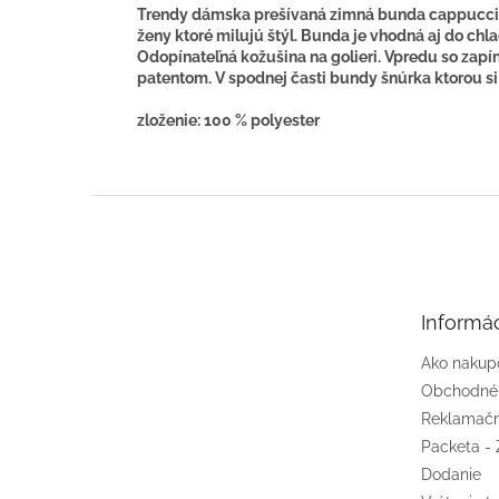
Trendy dámska prešívaná zimná bunda cappuccino
ženy ktoré milujú štýl. Bunda je vhodná aj do ch
Odopínateľná kožušina na golieri. Vpredu so zap
patentom. V spodnej časti bundy šnúrka ktorou s
zloženie: 100 % polyester
Z
á
p
ä
t
Informác
i
e
Ako nakup
Obchodné
Reklamačn
Packeta - 
Dodanie