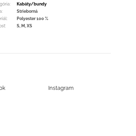
gória
:
Kabáty/bundy
a
:
Strieborná
riál
:
Polyester 100 %
osť
:
S, M, XS
ok
Instagram