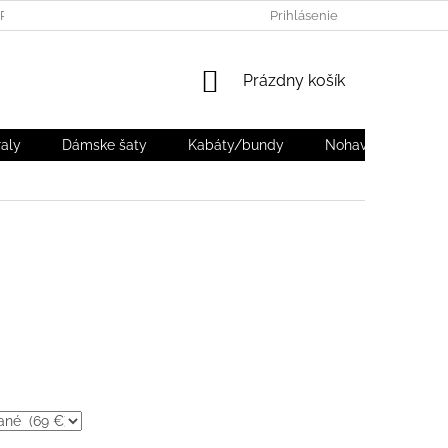
PORIADOK
PACKETA - ZÁSIELKOVŇA
Prihlásenie
DODANIE
VRÁTEN
NÁKUPNÝ
Prázdny košík
KOŠÍK
aly
Dámske šaty
Kabáty/bundy
Nohavice
Dá