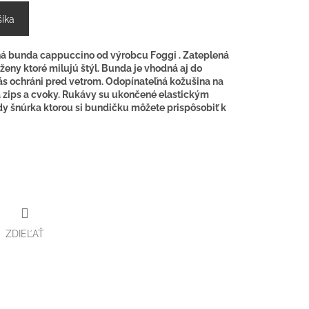
šíka
á bunda cappuccino od výrobcu Foggi . Zateplená
ženy ktoré milujú štýl. Bunda je vhodná aj do
s ochráni pred vetrom. Odopínateľná kožušina na
a zips a cvoky. Rukávy su ukončené elastickým
dy šnúrka ktorou si bundičku môžete prispôsobiť k
ZDIEĽAŤ