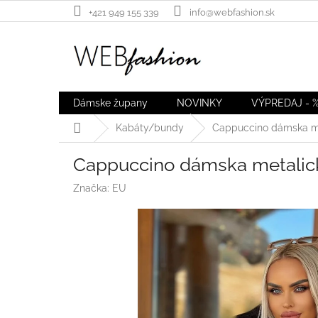
Prejsť
+421 949 155 339
info@webfashion.sk
na
obsah
Dámske župany
NOVINKY
VÝPREDAJ - 
Domov
Kabáty/bundy
Cappuccino dámska me
Cappuccino dámska metalic
Značka:
EU