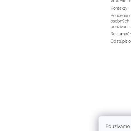
Vrátenie t
Kontakty
Poučenie 
osobných 
používaní 
Reklamačn
Odstúpiť o
Používame 