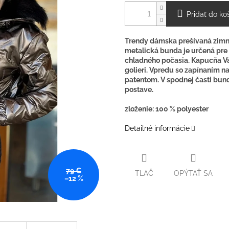
Pridať do ko
Trendy dámska prešívaná zimn
metalická bunda je určená pre 
chladného počasia. Kapucňa Vá
golieri. Vpredu so zapínaním n
patentom. V spodnej časti bun
postave.
zloženie: 100 % polyester
Detailné informácie
79 €
TLAČ
OPÝTAŤ SA
–12 %