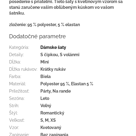
posedenie s priateľmi. Tieto šaty s kvetinovým vzorom sa
stanú zaručene vašim obľúbeným kúskom vo vašom
šatníku.
zloženie: 95 % polyester, 5 % elastan
Dodatočné parametre
Kategória
:
Dámske šaty
Detaily
:
S čipkou, S volánmi
Dĺžka
:
Mini
Dĺžka rukávov
:
Krátky rukáv
Farba
:
Biela
Materiál
:
Polyester 95 %, Elastan 5 %
Príležitosť
:
Párty, Na rande
Sezóna
:
Leto
Strih
:
Voľný
Štýl
:
Romantický
Veľkosť
:
S, M, XS
Vzor
:
Kvetovaný
Zapínanie
:
Bez zapínania