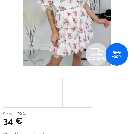
Z
56 €
–39 %
ZADARMO
A
D
A
R
M
56 €
–39 %
34 €
O
Jednotková