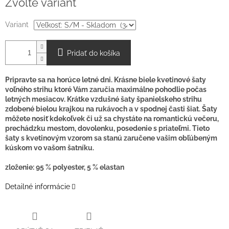
Zvoľte variant
cena:
Variant
Pridať do košíka
Pripravte sa na horúce letné dni. Krásne biele kvetinové šaty
voľného strihu ktoré Vám zaručia maximálne pohodlie počas
letných mesiacov. Krátke vzdušné šaty španielskeho strihu
zdobené bielou krajkou na rukávoch a v spodnej časti šiat. Šaty
môžete nosiť kdekoľvek či už sa chystáte na romantickú večeru,
prechádzku mestom, dovolenku, posedenie s priateľmi. Tieto
šaty s kvetinovým vzorom sa stanú zaručene vašim obľúbeným
kúskom vo vašom šatníku.
zloženie: 95 % polyester, 5 % elastan
Detailné informácie