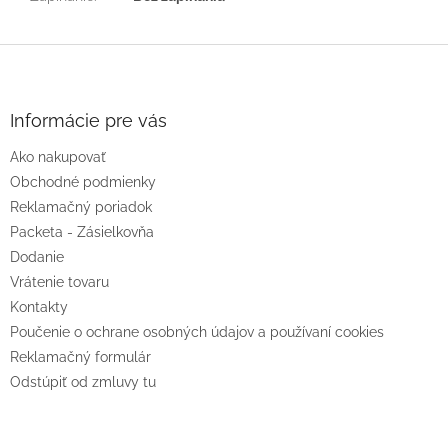
Z
á
p
ä
Informácie pre vás
t
Ako nakupovať
i
e
Obchodné podmienky
Reklamačný poriadok
Packeta - Zásielkovňa
Dodanie
Vrátenie tovaru
Kontakty
Poučenie o ochrane osobných údajov a používaní cookies
Reklamačný formulár
Odstúpiť od zmluvy tu