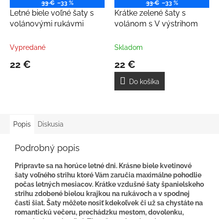
33 €
–33 %
33 €
–33 %
Letné biele voľné šaty s
Krátke zelené šaty s
volánovými rukávmi
volánom s V výstrihom
Vypredané
Skladom
22 €
22 €
Do košíka
Popis
Diskusia
Podrobný popis
Pripravte sa na horúce letné dni. Krásne biele kvetinové
šaty voľného strihu ktoré Vám zaručia maximálne pohodlie
počas letných mesiacov. Krátke vzdušné šaty španielskeho
strihu zdobené bielou krajkou na rukávoch a v spodnej
časti šiat. Šaty môžete nosiť kdekoľvek či už sa chystáte na
romantickú večeru, prechádzku mestom, dovolenku,