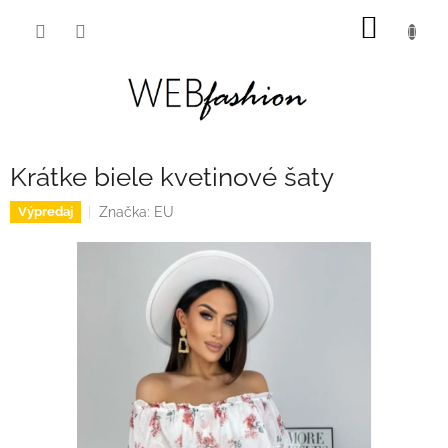
Prejsť
NÁKU
na
obsah
KOŠÍK
Krátke biele kvetinové šaty
Značka:
EU
Výpredaj